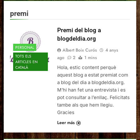
premi
Premi del blog a
blogdeldia.org
PERSONAL
Albert Boix Curós
4 anys
TOTS ELS
ago
2
1 mins
ARTICLES EN
Hola, estic content perquè
CATALÀ
aquest blog a estat premiat com
a blog del dia a blogdeldia.org.
M’hi han fet una entrevista i es
pot consultar a l’enllaç. Felicitats
tambe als que hem llegiu.
Gracies
Leer más