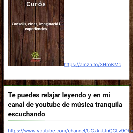
https://amzn.to/3HroKMc
Te puedes relajar leyendo y en mi
canal de youtube de música tranquila
escuchando
https://www.youtube.com/channel/UCxkktJnQGLv9Ob