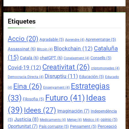
Etiquetes
Accio
(20)
Agradable
(5)
Aprenentatge
(5)
Aprendre
(4)
Cataluña
Blockchain
(12)
Assassinat
(6)
Bitcoin
(4)
(15)
Català
(6)
chatGPT
(6)
Consells
(5)
Coneixement
(4)
Creativitat
(26)
Covid-19
(12)
criptomonedes
(4)
Disruptiu
(11)
Educación
(5)
Democracia Directa
(4)
Educado
Estrategias
Eina
(26)
(4)
Ensenyament
(4)
Futuro
(41)
Ideas
(33)
Filosofia
(5)
(39)
Idees
(27)
Imaginación
(7)
Independència
Justicia
(8)
(5)
opinio
(5)
Medicaments
(4)
Metge
(4)
Médico
(4)
Oportunitat
(7)
Percepció
País corrupte
(5)
Pensament
(5)