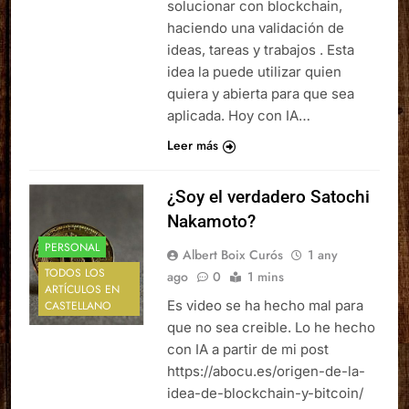
solucionar con blockchain,
haciendo una validación de
ideas, tareas y trabajos . Esta
idea la puede utilizar quien
quiera y abierta para que sea
aplicada. Hoy con IA…
Leer más
¿Soy el verdadero Satochi
Nakamoto?
PERSONAL
Albert Boix Curós
1 any
TODOS LOS
ago
0
1 mins
ARTÍCULOS EN
Es video se ha hecho mal para
CASTELLANO
que no sea creible. Lo he hecho
con IA a partir de mi post
https://abocu.es/origen-de-la-
idea-de-blockchain-y-bitcoin/