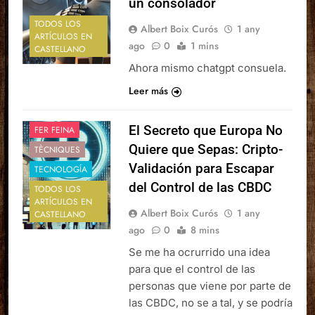
un consolador
TODOS LOS
Albert Boix Curós
1 any
ARTÍCULOS EN
ago
0
1 mins
CASTELLANO
Ahora mismo chatgpt consuela.
Leer más
El Secreto que Europa No
FER FEINA
Quiere que Sepas: Cripto-
TÈCNIQUES
Validación para Escapar
TECNOLOGÍA
del Control de las CBDC
TODOS LOS
ARTÍCULOS EN
Albert Boix Curós
1 any
CASTELLANO
ago
0
8 mins
Se me ha ocrurrido una idea
para que el control de las
personas que viene por parte de
las CBDC, no se a tal, y se podría