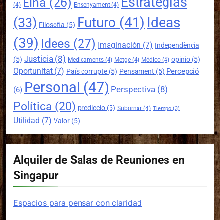
Estrategias
Eina
(26)
(4)
Ensenyament
(4)
Futuro
(41)
Ideas
(33)
Filosofia
(5)
(39)
Idees
(27)
Imaginación
(7)
Independència
Justicia
(8)
(5)
opinio
(5)
Medicaments
(4)
Metge
(4)
Médico
(4)
Oportunitat
(7)
Percepció
País corrupte
(5)
Pensament
(5)
Personal
(47)
Perspectiva
(8)
(6)
Política
(20)
prediccio
(5)
Subornar
(4)
Tiempo
(3)
Utilidad
(7)
Valor
(5)
Alquiler de Salas de Reuniones en
Singapur
Espacios para pensar con claridad