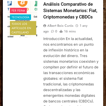
Análisis Comparativo de
Sistemas Monetarios: Fiat,
FER FEINA
Criptomonedas y CBDCs
TECNOLOGÍA
TODOS LOS
Albert Boix Curós
1 any
ARTÍCULOS EN
ago
0
16 mins
CASTELLANO
Introducción En la actualidad,
nos encontramos en un punto
de inflexión histórico en la
evolución del dinero. Tres
sistemas monetarios coexisten y
compiten por definir el futuro de
las transacciones económicas
globales: el sistema fiat
tradicional, las criptomonedas
descentralizadas y las
emergentes monedas digitales
de bancos centrales (CBDCs).