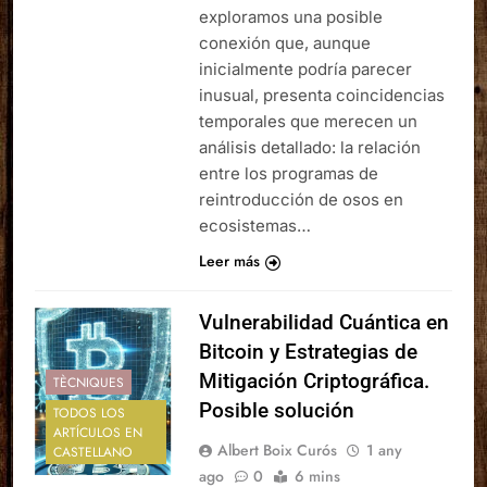
exploramos una posible
conexión que, aunque
inicialmente podría parecer
inusual, presenta coincidencias
temporales que merecen un
análisis detallado: la relación
entre los programas de
reintroducción de osos en
ecosistemas…
Leer más
Vulnerabilidad Cuántica en
Bitcoin y Estrategias de
Mitigación Criptográfica.
TÈCNIQUES
Posible solución
TODOS LOS
ARTÍCULOS EN
Albert Boix Curós
1 any
CASTELLANO
ago
0
6 mins