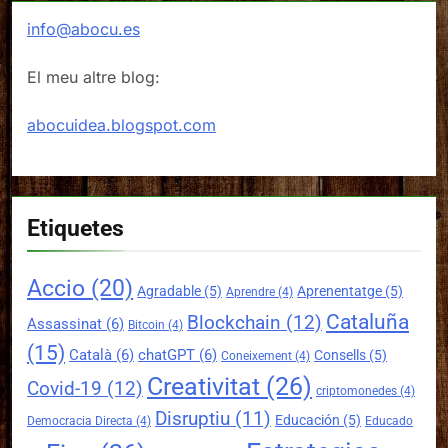
info@abocu.es
El meu altre blog:
abocuidea.blogspot.com
Etiquetes
Accio
(20)
Agradable
(5)
Aprenentatge
(5)
Aprendre
(4)
Cataluña
Blockchain
(12)
Assassinat
(6)
Bitcoin
(4)
(15)
Català
(6)
chatGPT
(6)
Consells
(5)
Coneixement
(4)
Creativitat
(26)
Covid-19
(12)
criptomonedes
(4)
Disruptiu
(11)
Educación
(5)
Democracia Directa
(4)
Educado