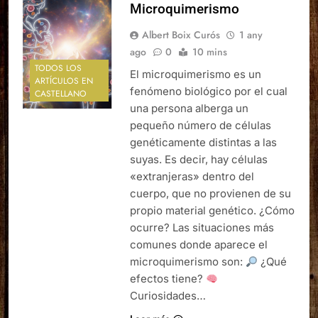
Microquimerismo
Albert Boix Curós
1 any
ago
0
10 mins
TODOS LOS
El microquimerismo es un
ARTÍCULOS EN
fenómeno biológico por el cual
CASTELLANO
una persona alberga un
pequeño número de células
genéticamente distintas a las
suyas. Es decir, hay células
«extranjeras» dentro del
cuerpo, que no provienen de su
propio material genético. ¿Cómo
ocurre? Las situaciones más
comunes donde aparece el
microquimerismo son:
¿Qué
efectos tiene?
Curiosidades…