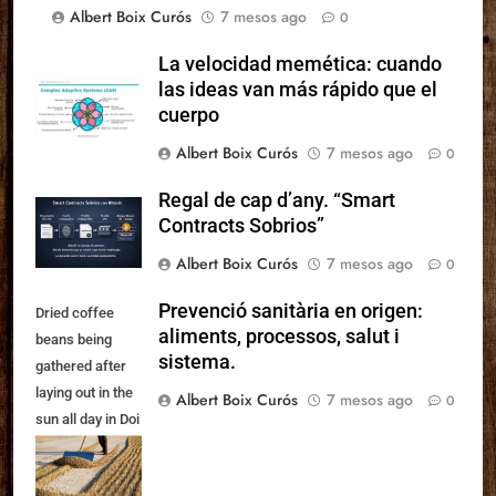
Albert Boix Curós
7 mesos ago
0
La velocidad memética: cuando
las ideas van más rápido que el
cuerpo
Albert Boix Curós
7 mesos ago
0
Regal de cap d’any. “Smart
Contracts Sobrios”
Albert Boix Curós
7 mesos ago
0
Prevenció sanitària en origen:
Dried coffee
aliments, processos, salut i
beans being
sistema.
gathered after
laying out in the
Albert Boix Curós
7 mesos ago
0
sun all day in Doi
Chang, North
Thailand. Part of