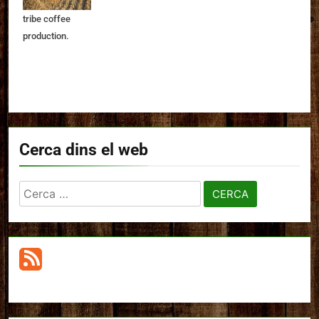
a series on hill
tribe coffee
production.
Cerca dins el web
Cerca: