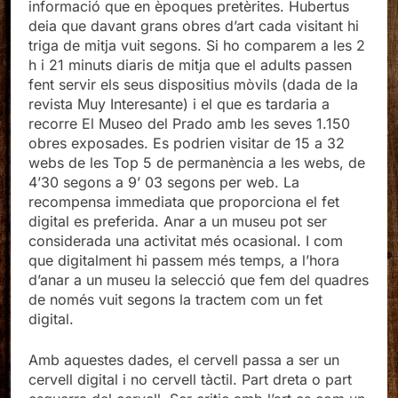
informació que en èpoques pretèrites. Hubertus
deia que davant grans obres d’art cada visitant hi
triga de mitja vuit segons. Si ho comparem a les 2
h i 21 minuts diaris de mitja que el adults passen
fent servir els seus dispositius mòvils (dada de la
revista Muy Interesante) i el que es tardaria a
recorre El Museo del Prado amb les seves 1.150
obres exposades. Es podrien visitar de 15 a 32
webs de les Top 5 de permanència a les webs, de
4’30 segons a 9’ 03 segons per web. La
recompensa immediata que proporciona el fet
digital es preferida. Anar a un museu pot ser
considerada una activitat més ocasional. I com
que digitalment hi passem més temps, a l’hora
d’anar a un museu la selecció que fem del quadres
de només vuit segons la tractem com un fet
digital.
Amb aquestes dades, el cervell passa a ser un
cervell digital i no cervell tàctil. Part dreta o part