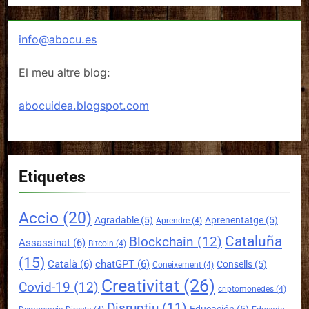
info@abocu.es
El meu altre blog:
abocuidea.blogspot.com
Etiquetes
Accio
(20)
Agradable
(5)
Aprenentatge
(5)
Aprendre
(4)
Cataluña
Blockchain
(12)
Assassinat
(6)
Bitcoin
(4)
(15)
Català
(6)
chatGPT
(6)
Consells
(5)
Coneixement
(4)
Creativitat
(26)
Covid-19
(12)
criptomonedes
(4)
Disruptiu
(11)