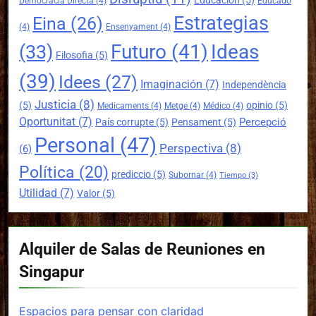
Educación
(5)
Democracia Directa
(4)
Educado
Estrategias
Eina
(26)
(4)
Ensenyament
(4)
Futuro
(41)
Ideas
(33)
Filosofia
(5)
(39)
Idees
(27)
Imaginación
(7)
Independència
Justicia
(8)
(5)
opinio
(5)
Medicaments
(4)
Metge
(4)
Médico
(4)
Oportunitat
(7)
Percepció
País corrupte
(5)
Pensament
(5)
Personal
(47)
Perspectiva
(8)
(6)
Política
(20)
prediccio
(5)
Subornar
(4)
Tiempo
(3)
Utilidad
(7)
Valor
(5)
Alquiler de Salas de Reuniones en
Singapur
Espacios para pensar con claridad