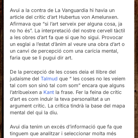
Avui a la contra de La Vanguardia hi havia un
article del crític d’art Hubertus von Amelunxen.
Afirmava que “si l’art serveix per alguna cosa, ja
no ho és”. La interpretació del nostre cervell tàctil
a les obres d’art fa que si que ho sigui. Provocar
un esglai a l’estat d’ànim al veure una obra d’art o
un canvi de percepció com una carícia mental,
faria que se li pugui dir art.
De la percepció de les coses deia el llibre del
judaisme del
Talmud
que “ les coses no les veiem
tal com son sinó tal com som” encara que alguns
l’atribueixen a
Kant
la frase. Fer la feina de crític
d’art es com induir la teva personalitat a un
argument crític. La crítica tindrà la base del mapa
mental del qui la diu.
Avui dia tenim un excés d’informació que fa que
tinguem que analitzar i seleccionar molta més