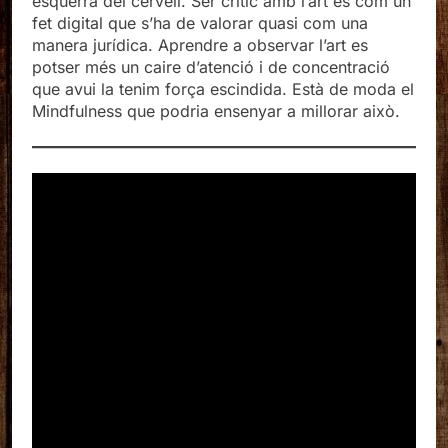
esquerra del cervell. Ser critic amb l’art es com un
fet digital que s’ha de valorar quasi com una
manera jurídica. Aprendre a observar l’art es
potser més un caire d’atenció i de concentració
que avui la tenim força escindida. Està de moda el
Mindfulness que podria ensenyar a millorar això.