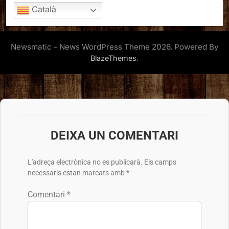
Català
Newsmatic - News WordPress Theme 2026. Powered By
.
BlazeThemes
DEIXA UN COMENTARI
L'adreça electrònica no es publicarà.
Els camps
necessaris estan marcats amb
*
Comentari
*