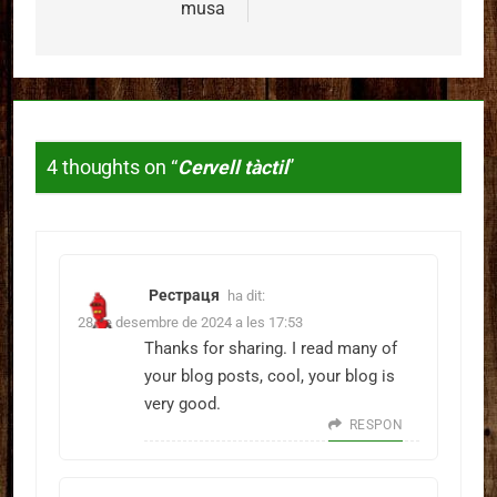
musa
4 thoughts on “
Cervell tàctil
”
Рестраця
ha dit:
28 de desembre de 2024 a les 17:53
Thanks for sharing. I read many of
your blog posts, cool, your blog is
very good.
RESPON