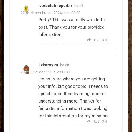
vorbelutr ioperbir
ha dit:
22 de desembre de 2024 a les 08:00
Pretty! This was a really wonderful
post. Thank you for your provided
information.
RESPON
ivistroy.ru
ha dit:
20 de juliol de 2023 a les 00:53
I’m not sure where you are getting
your info, but good topic. I needs to
spend some time learning more or
understanding more. Thanks for
fantastic information I was looking
for this information for my mission.
RESPON