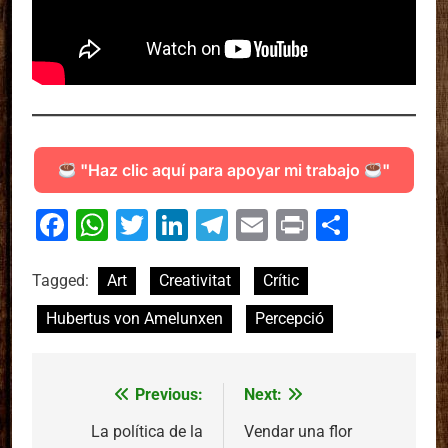
"Haz clic aquí para apoyar mi trabajo
"
Facebook
WhatsApp
Twitter
LinkedIn
Telegram
Email
Print
Compa
Tagged:
Art
Creativitat
Crític
Hubertus von Amelunxen
Percepció
Previous:
Next:
Navegació
d'entrades
La política de la
Vendar una flor