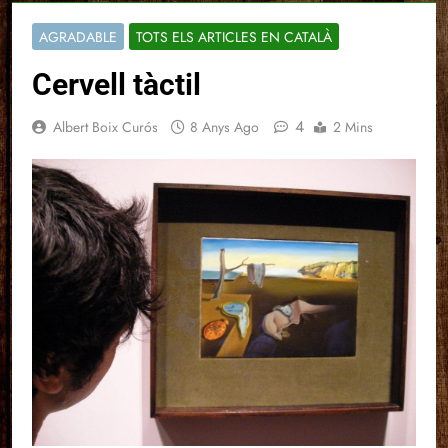
AGRADABLE
TOTS ELS ARTICLES EN CATALÀ
Cervell tàctil
4
Albert Boix Curós
8 Anys Ago
2 Mins