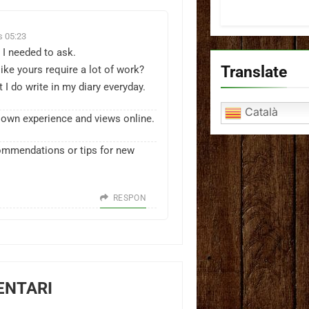
s 05:23
t I needed to ask.
Translate
ike yours require a lot of work?
 I do write in my diary everyday.
Català
my own experience and views online.
ommendations or tips for new
RESPON
ENTARI