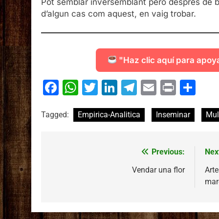
Pot semblar inversemblant però després de bu
d’algun cas com aquest, en vaig trobar.
"Haz clic aquí para apoy
Facebook
WhatsApp
Twitter
LinkedIn
Telegram
Email
Print
Co
Tagged:
Empirica-Analitica
Inseminar
Mul
Previous:
Nex
Navegació
d'entrades
Vendar una flor
Art
mar