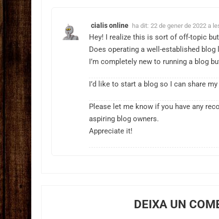
cialis online
ha dit:
22 de gener de 2022 a le
Hey! I realize this is sort of off-topic bu
Does operating a well-established blog l
I’m completely new to running a blog but
I’d like to start a blog so I can share 
Please let me know if you have any rec
aspiring blog owners.
Appreciate it!
DEIXA UN COM