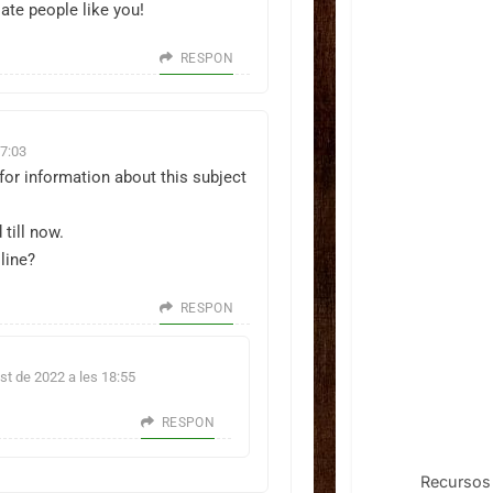
iate people like you!
RESPON
17:03
for information about this subject
 till now.
line?
RESPON
st de 2022 a les 18:55
RESPON
Recursos 