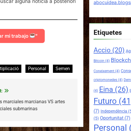
scar alguna noticia a posteriori
abocuidea.blog
Etiquetes
ar mi trabajo
"
Accio
(20)
mparteix
Ag
Blockch
Bitcoin
(4)
tiplicació
Personal
Semen
Conse
Coneixement
(4)
criptomonedes
(4)
Demo
Eina
(26)
t:
(4)
Futuro
(41
es marciales marcianas VS artes
ciales submarinas
(7)
Independència
(
Oportunitat
(7)
(5)
Personal