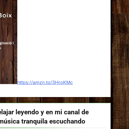
https://amzn.to/3HroKMc
lajar leyendo y en mi canal de
música tranquila escuchando