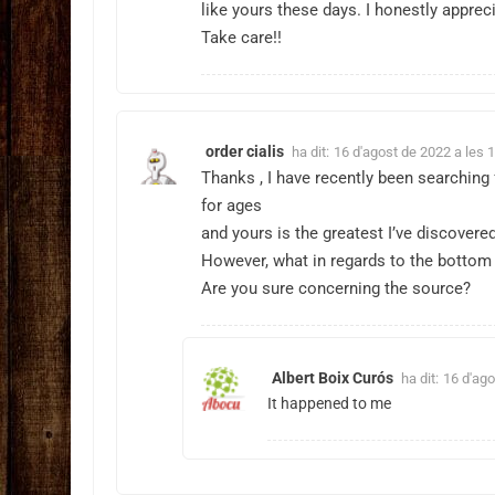
like yours these days. I honestly apprec
Take care!!
order cialis
ha dit:
16 d'agost de 2022 a les 
Thanks , I have recently been searching 
for ages
and yours is the greatest I’ve discovered
However, what in regards to the bottom 
Are you sure concerning the source?
Albert Boix Curós
ha dit:
16 d'ago
It happened to me