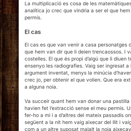
La multiplicació es cosa de les matemàtiques 
analítica jo crec que vindria a ser el que he
permís.
El cas
El cas es que van venir a casa personatges de 
que hem van dir que li deien trencaossos. I v
costelles. El que és propi d’algú que li diuen 
ensenyo les radiografies. Vaig ser ingresat a 
argument inventat, menys la minúcia d’haver-
crec jo, per obtenir el que volien. Que era e
a alguna noia.
Va succeir quant hem van donar una pastilla p
havien fet l’extracció sense el meu permís. 
fer-ho a mi i a d’altres del mateix passadís o
següent a la nit hem vaig aixecar del llit i va
com a un altre suposat malalt la noia aixecava 