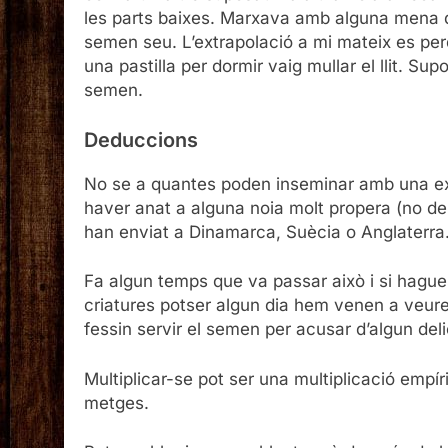
les parts baixes. Marxava amb alguna mena d
semen seu. L’extrapolació a mi mateix es pe
una pastilla per dormir vaig mullar el llit. Su
semen.
Deduccions
No se a quantes poden inseminar amb una ex
haver anat a alguna noia molt propera (no de l
han enviat a Dinamarca, Suècia o Anglaterra
Fa algun temps que va passar això i si hague
criatures potser algun dia hem venen a veure.
fessin servir el semen per acusar d’algun deli
Multiplicar-se pot ser una multiplicació empír
metges.