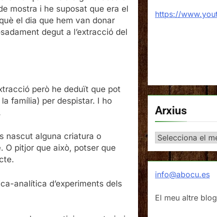
e mostra i he suposat que era el
https://www.yo
rquè el dia que hem van donar
posadament degut a l’extracció del
tracció però he deduït que pot
a família) per despistar. I ho
Arxius
.
s nascut alguna criatura o
Arxius
 O pitjor que això, potser que
cte.
info@abocu.es
ica-analítica d’experiments dels
El meu altre blog