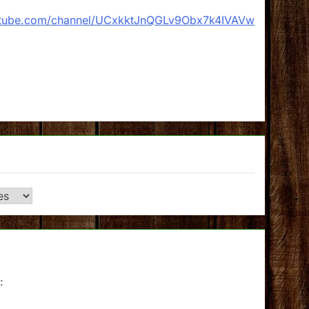
utube.com/channel/UCxkktJnQGLv9Obx7k4IVAVw
: