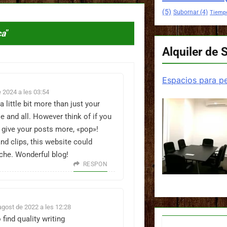
(5)
Subornar
(4)
Tiemp
ca
”
Alquiler de 
Espacios para pe
 2024 a les 03:54
little bit more than just your
e and all. However think of if you
 give your posts more, «pop»!
and clips, this website could
niche. Wonderful blog!
RESPON
agost de 2022 a les 12:28
 find quality writing