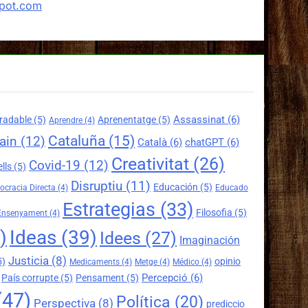
spot.com
Assassinat
(6)
radable
(5)
Aprenentatge
(5)
Aprendre
(4)
Cataluña
(15)
ain
(12)
Català
(6)
chatGPT
(6)
Creativitat
(26)
Covid-19
(12)
lls
(5)
Disruptiu
(11)
Educación
(5)
cracia Directa
(4)
Educado
Estrategias
(33)
Filosofia
(5)
Ensenyament
(4)
)
Ideas
(39)
Idees
(27)
Imaginación
Justicia
(8)
5)
opinio
Medicaments
(4)
Metge
(4)
Médico
(4)
Percepció
(6)
País corrupte
(5)
Pensament
(5)
(47)
Política
(20)
Perspectiva
(8)
prediccio