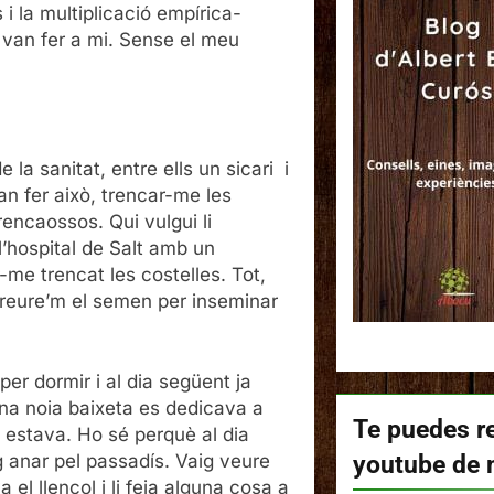
i la multiplicació empírica-
m van fer a mi. Sense el meu
la sanitat, entre ells un sicari i
an fer això, trencar-me les
trencaossos. Qui vulgui li
l’hospital de Salt amb un
me trencat les costelles. Tot,
xtreure’m el semen per inseminar
er dormir i al dia següent ja
Una noia baixeta es dedicava a
Te puedes re
n estava. Ho sé perquè al dia
youtube de 
ig anar pel passadís. Vaig veure
el llençol i li feia alguna cosa a