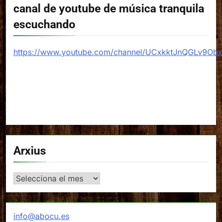
canal de youtube de música tranquila
escuchando
https://www.youtube.com/channel/UCxkktJnQGLv9Ob
Arxius
Arxius
info@abocu.es