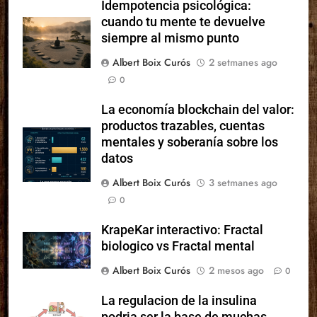
Idempotencia psicológica:
cuando tu mente te devuelve
siempre al mismo punto
Albert Boix Curós
2 setmanes ago
0
La economía blockchain del valor:
productos trazables, cuentas
mentales y soberanía sobre los
datos
Albert Boix Curós
3 setmanes ago
0
KrapeKar interactivo: Fractal
biologico vs Fractal mental
Albert Boix Curós
2 mesos ago
0
La regulacion de la insulina
podria ser la base de muchas