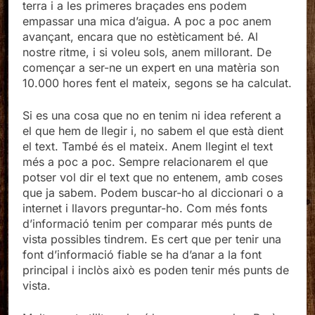
terra i a les primeres braçades ens podem
empassar una mica d’aigua. A poc a poc anem
avançant, encara que no estèticament bé. Al
nostre ritme, i si voleu sols, anem millorant. De
començar a ser-ne un expert en una matèria son
10.000 hores fent el mateix, segons se ha calculat.
Si es una cosa que no en tenim ni idea referent a
el que hem de llegir i, no sabem el que està dient
el text. També és el mateix. Anem llegint el text
més a poc a poc. Sempre relacionarem el que
potser vol dir el text que no entenem, amb coses
que ja sabem. Podem buscar-ho al diccionari o a
internet i llavors preguntar-ho. Com més fonts
d’informació tenim per comparar més punts de
vista possibles tindrem. Es cert que per tenir una
font d’informació fiable se ha d’anar a la font
principal i inclòs això es poden tenir més punts de
vista.