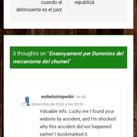
cuando el
republicà
delincuente es el juez
3 thoughts on “
Ensenyament per Dummies del
mecanisme del chumet
”
vorbelutrioperbir
ha dit:
21 de desembre de 2024 a les 03:59
Valuable info. Lucky me I found your
website by accident, and I’m shocked
why this accident did not happened
earlier! I bookmarked it.