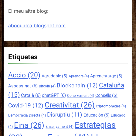
El meu altre blog:
abocuidea.blogspot.com
Etiquetes
Accio
(20)
Agradable
(5)
Aprenentatge
(5)
Aprendre
(4)
Cataluña
Blockchain
(12)
Assassinat
(6)
Bitcoin
(4)
(15)
Català
(6)
chatGPT
(6)
Consells
(5)
Coneixement
(4)
Creativitat
(26)
Covid-19
(12)
criptomonedes
(4)
Disruptiu
(11)
Educación
(5)
Democracia Directa
(4)
Educado
Estrategias
Eina
(26)
(4)
Ensenyament
(4)