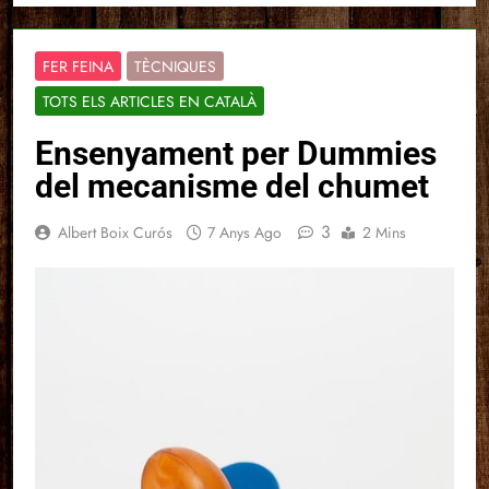
FER FEINA
TÈCNIQUES
TOTS ELS ARTICLES EN CATALÀ
Ensenyament per Dummies
del mecanisme del chumet
3
Albert Boix Curós
7 Anys Ago
2 Mins