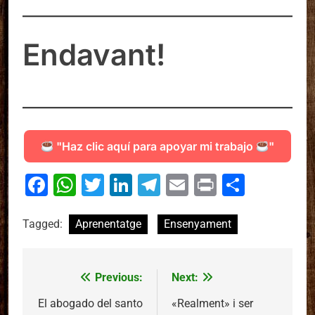
Endavant!
"Haz clic aquí para apoyar mi trabajo
"
Facebook
WhatsApp
Twitter
LinkedIn
Telegram
Email
Print
Compa
Tagged:
Aprenentatge
Ensenyament
Previous:
Next:
Navegació
d'entrades
El abogado del santo
«Realment» i ser