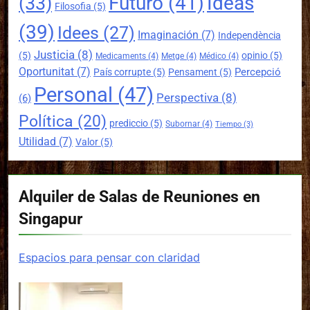
Futuro
(41)
Ideas
(33)
Filosofia
(5)
(39)
Idees
(27)
Imaginación
(7)
Independència
Justicia
(8)
(5)
opinio
(5)
Medicaments
(4)
Metge
(4)
Médico
(4)
Oportunitat
(7)
Percepció
País corrupte
(5)
Pensament
(5)
Personal
(47)
Perspectiva
(8)
(6)
Política
(20)
prediccio
(5)
Subornar
(4)
Tiempo
(3)
Utilidad
(7)
Valor
(5)
Alquiler de Salas de Reuniones en
Singapur
Espacios para pensar con claridad