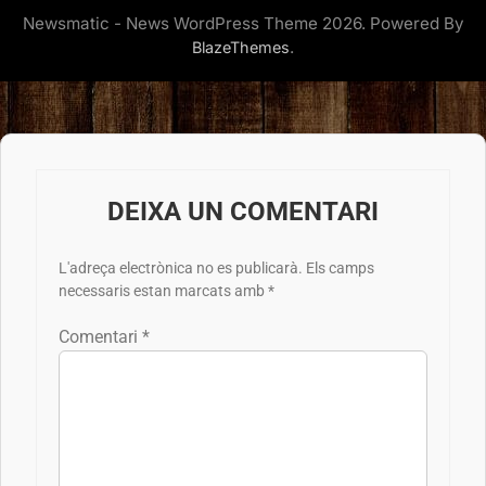
Newsmatic - News WordPress Theme 2026. Powered By
.
BlazeThemes
DEIXA UN COMENTARI
L'adreça electrònica no es publicarà.
Els camps
necessaris estan marcats amb
*
Comentari
*