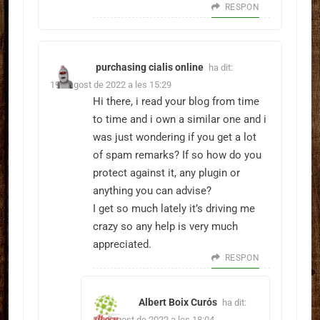
RESPON
purchasing cialis online
ha dit:
19 d'agost de 2022 a les 15:29
Hi there, i read your blog from time
to time and i own a similar one and i
was just wondering if you get a lot
of spam remarks? If so how do you
protect against it, any plugin or
anything you can advise?
I get so much lately it’s driving me
crazy so any help is very much
appreciated.
RESPON
Albert Boix Curós
ha dit:
19 d'agost de 2022 a les 18:04