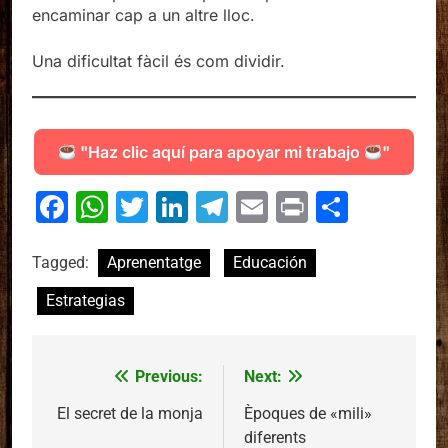
encaminar cap a un altre lloc.
Una dificultat fàcil és com dividir.
"Haz clic aquí para apoyar mi trabajo
"
Facebook
WhatsApp
Twitter
LinkedIn
Telegram
Email
Print
Compa
Tagged:
Aprenentatge
Educación
Estrategias
Previous:
Next:
Navegació
d'entrades
El secret de la monja
Èpoques de «mili»
diferents