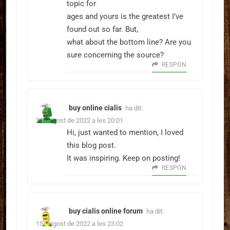
topic for
ages and yours is the greatest I’ve
found out so far. But,
what about the bottom line? Are you
sure concerning the source?
RESPON
buy online cialis
ha dit:
20 d'agost de 2022 a les 20:01
Hi, just wanted to mention, I loved
this blog post.
It was inspiring. Keep on posting!
RESPON
buy cialis online forum
ha dit:
15 d'agost de 2022 a les 23:02