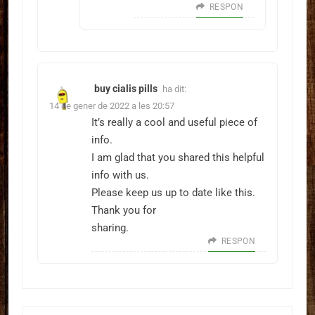
RESPON
buy cialis pills
ha dit:
14 de gener de 2022 a les 20:57
It’s really a cool and useful piece of
info.
I am glad that you shared this helpful
info with us.
Please keep us up to date like this.
Thank you for
sharing.
RESPON