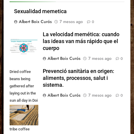
Sexualidad memetica
Albert Boix Curós
7 mesos ago
0
La velocidad memética: cuando
las ideas van más rápido que el
cuerpo
Albert Boix Curós
7 mesos ago
0
Prevenció sanitària en origen:
Dried coffee
aliments, processos, salut i
beans being
sistema.
gathered after
laying out in the
Albert Boix Curós
7 mesos ago
0
sun all day in Doi
Chang, North
Thailand. Part of
a series on hill
tribe coffee