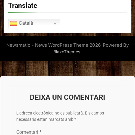
Translate
Català
Newsmatic - News WordPress Theme 2026. Powered By
.
BlazeThemes
DEIXA UN COMENTARI
L'adreça electrònica no es publicarà.
Els camps
necessaris estan marcats amb
*
Comentari
*