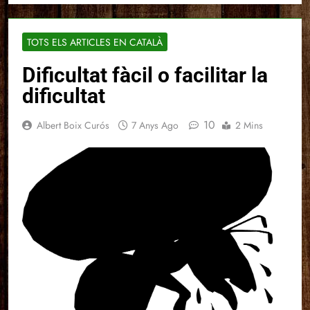
TOTS ELS ARTICLES EN CATALÀ
Dificultat fàcil o facilitar la
dificultat
10
Albert Boix Curós
7 Anys Ago
2 Mins