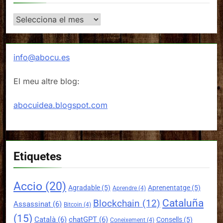
Arxius
info@abocu.es
El meu altre blog:
abocuidea.blogspot.com
Etiquetes
Accio
(20)
Agradable
(5)
Aprenentatge
(5)
Aprendre
(4)
Cataluña
Blockchain
(12)
Assassinat
(6)
Bitcoin
(4)
(15)
Català
(6)
chatGPT
(6)
Consells
(5)
Coneixement
(4)