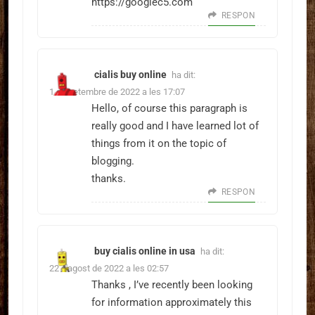
https://googlec5.com
RESPON
cialis buy online
ha dit:
1 de setembre de 2022 a les 17:07
Hello, of course this paragraph is
really good and I have learned lot of
things from it on the topic of
blogging.
thanks.
RESPON
buy cialis online in usa
ha dit:
22 d'agost de 2022 a les 02:57
Thanks , I’ve recently been looking
for information approximately this