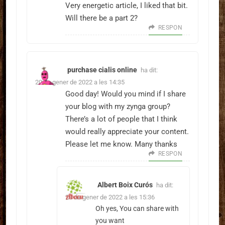
Very energetic article, I liked that bit.
Will there be a part 2?
RESPON
purchase cialis online
ha dit:
20 de gener de 2022 a les 14:35
Good day! Would you mind if I share
your blog with my zynga group?
There’s a lot of people that I think
would really appreciate your content.
Please let me know. Many thanks
RESPON
Albert Boix Curós
ha dit:
20 de gener de 2022 a les 15:36
Oh yes, You can share with
you want