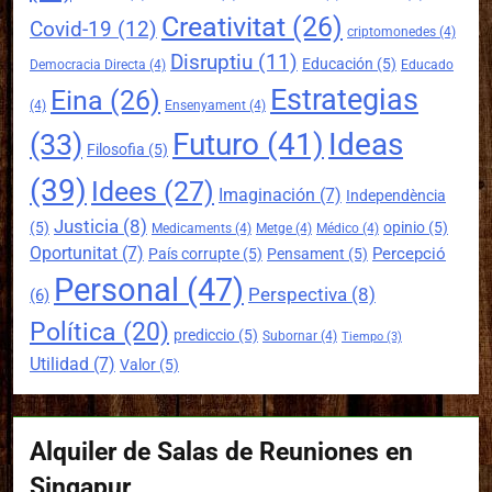
Creativitat
(26)
Covid-19
(12)
criptomonedes
(4)
Disruptiu
(11)
Educación
(5)
Democracia Directa
(4)
Educado
Estrategias
Eina
(26)
(4)
Ensenyament
(4)
Futuro
(41)
Ideas
(33)
Filosofia
(5)
(39)
Idees
(27)
Imaginación
(7)
Independència
Justicia
(8)
(5)
opinio
(5)
Medicaments
(4)
Metge
(4)
Médico
(4)
Oportunitat
(7)
Percepció
País corrupte
(5)
Pensament
(5)
Personal
(47)
Perspectiva
(8)
(6)
Política
(20)
prediccio
(5)
Subornar
(4)
Tiempo
(3)
Utilidad
(7)
Valor
(5)
Alquiler de Salas de Reuniones en
Singapur