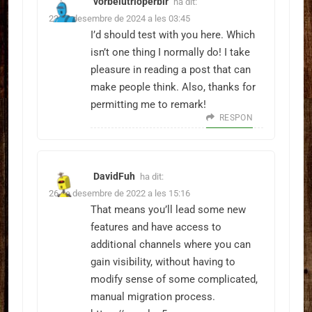
vorbelutrioperbir
ha dit:
22 de desembre de 2024 a les 03:45
I’d should test with you here. Which
isn’t one thing I normally do! I take
pleasure in reading a post that can
make people think. Also, thanks for
permitting me to remark!
RESPON
DavidFuh
ha dit:
26 de desembre de 2022 a les 15:16
That means you’ll lead some new
features and have access to
additional channels where you can
gain visibility, without having to
modify sense of some complicated,
manual migration process.