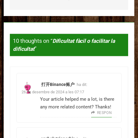
10 thoughts on “
Dificultat fàcil o facilitar la
dificultat
”
打开Binance账户
ha dit:
26 de desembre de 2024 a les 07:17
Your article helped me a lot, is there
any more related content? Thanks!
RESPON