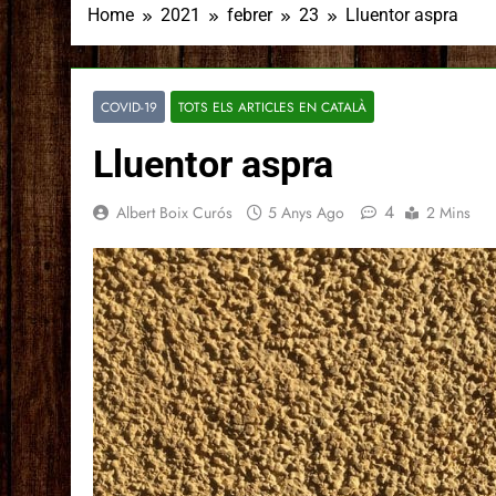
Home
2021
febrer
23
Lluentor aspra
COVID-19
TOTS ELS ARTICLES EN CATALÀ
Lluentor aspra
4
Albert Boix Curós
5 Anys Ago
2 Mins