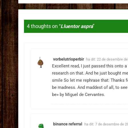
4 thoughts on “
Lluentor aspra
”
vorbelutrioperbir
ha dit:
22 de desembre de 
Excellent read, I just passed this onto
research on that. And he just bought me 
smile So let me rephrase that: Thanks 
be madness. And maddest of all, to see l
be» by Miguel de Cervantes.
binance referral
ha dit:
7 de desembre de 20