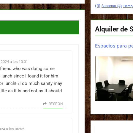
(5)
Subornar
(4)
Tiemp
Alquiler de 
Espacios para pe
2024 a les 10:01
 a friend who was doing some
lunch since I found it for him
for lunch! «Too much sanity may
ife as it is and not as it should
RESPON
24 a les 06:52