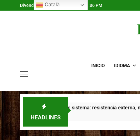
Skip
Català
Divendres, 7 d'agost de 2026
6:08:37 PM
to
content
INICIO
IDIOMA
as chocan con el sistema: resistencia externa, narrativa perso
HEADLINES