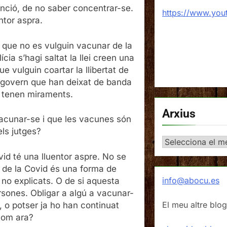
tenció, de no saber concentrar-se.
https://www.yo
ntor aspra.
s que no es vulguin vacunar de la
cia s’hagi saltat la llei creen una
ue vulguin coartar la llibertat de
 govern que han deixat de banda
o tenen miraments.
Arxius
vacunar-se i que les vacunes són
ls jutges?
Arxius
vid té una lluentor aspre. No se
 de la Covid és una forma de
info@abocu.es
 no explicats. O de si aquesta
rsones. Obligar a algú a vacunar-
El meu altre blog
, o potser ja ho han continuat
com ara?