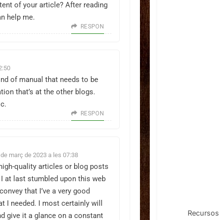
nt of your article? After reading
an help me.
RESPON
2:50
kind of manual that needs to be
ion that’s at the other blogs.
c.
RESPON
 de març de 2023 a les 07:38
 high-quality articles or blog posts
o I at last stumbled upon this web
 convey that I’ve a very good
t I needed. I most certainly will
Recursos 
nd give it a glance on a constant