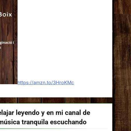
https://amzn.to/3HroKMc
lajar leyendo y en mi canal de
música tranquila escuchando