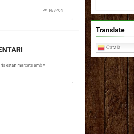
RESPON
Translate
Català
ENTARI
aris estan marcats amb
*