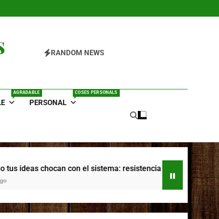
s
RANDOM NEWS
AGRADABLE
COSES PERSONALS
LE
PERSONAL
can con el sistema: resistencia externa, narrativa personal y 