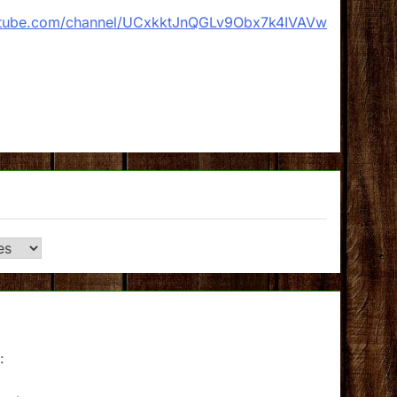
utube.com/channel/UCxkktJnQGLv9Obx7k4IVAVw
: