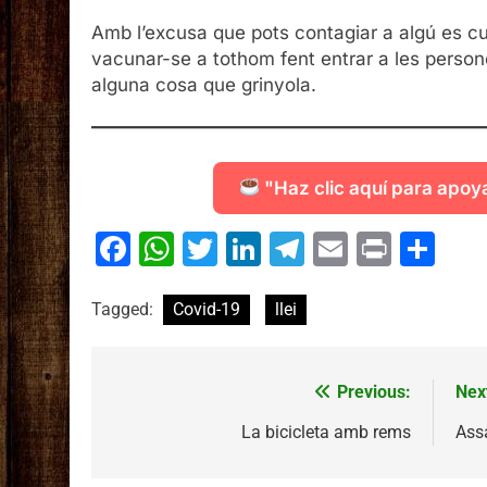
Amb l’excusa que pots contagiar a algú es cu
vacunar-se a tothom fent entrar a les perso
alguna cosa que grinyola.
"Haz clic aquí para apoy
Facebook
WhatsApp
Twitter
LinkedIn
Telegram
Email
Print
Co
Tagged:
Covid-19
llei
Previous:
Nex
Navegació
d'entrades
La bicicleta amb rems
Assa