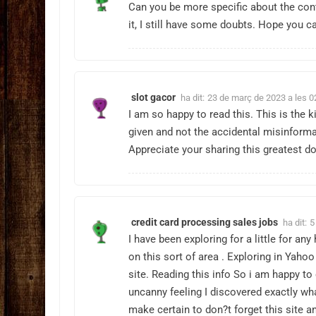
Can you be more specific about the conte
it, I still have some doubts. Hope you c
slot gacor
ha dit:
23 de març de 2023 a les 0
I am so happy to read this. This is the 
given and not the accidental misinformat
Appreciate your sharing this greatest do
credit card processing sales jobs
ha dit:
5
I have been exploring for a little for any
on this sort of area . Exploring in Yaho
site. Reading this info So i am happy to
uncanny feeling I discovered exactly wha
make certain to don?t forget this site a