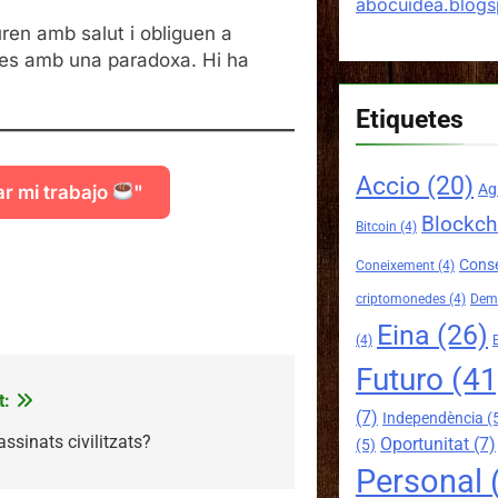
abocuidea.blog
ren amb salut i obliguen a
nes amb una paradoxa. Hi ha
Etiquetes
Accio
(20)
Ag
ar mi trabajo
"
Blockch
Bitcoin
(4)
mparteix
Conse
Coneixement
(4)
criptomonedes
(4)
Demo
Eina
(26)
(4)
Futuro
(41
t:
(7)
Independència
(
ssinats civilitzats?
Oportunitat
(7)
(5)
Personal