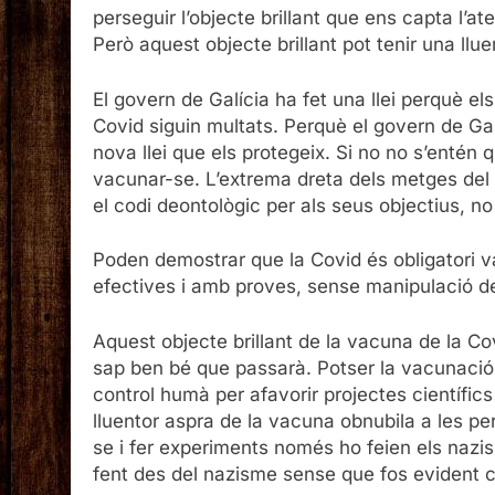
perseguir l’objecte brillant que ens capta l’a
Però aquest objecte brillant pot tenir una llue
El govern de Galícia ha fet una llei perquè el
Covid siguin multats. Perquè el govern de Galí
nova llei que els protegeix. Si no no s’entén q
vacunar-se. L’extrema dreta dels metges del
el codi deontològic per als seus objectius, n
Poden demostrar que la Covid és obligatori 
efectives i amb proves, sense manipulació de
Aquest objecte brillant de la vacuna de la Co
sap ben bé que passarà. Potser la vacunació
control humà per afavorir projectes científics
lluentor aspra de la vacuna obnubila a les pe
se i fer experiments només ho feien els nazis
fent des del nazisme sense que fos evident 