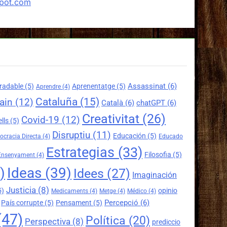
spot.com
Assassinat
(6)
radable
(5)
Aprenentatge
(5)
Aprendre
(4)
Cataluña
(15)
ain
(12)
Català
(6)
chatGPT
(6)
Creativitat
(26)
Covid-19
(12)
lls
(5)
Disruptiu
(11)
Educación
(5)
cracia Directa
(4)
Educado
Estrategias
(33)
Filosofia
(5)
Ensenyament
(4)
)
Ideas
(39)
Idees
(27)
Imaginación
Justicia
(8)
5)
opinio
Medicaments
(4)
Metge
(4)
Médico
(4)
Percepció
(6)
País corrupte
(5)
Pensament
(5)
(47)
Política
(20)
Perspectiva
(8)
prediccio