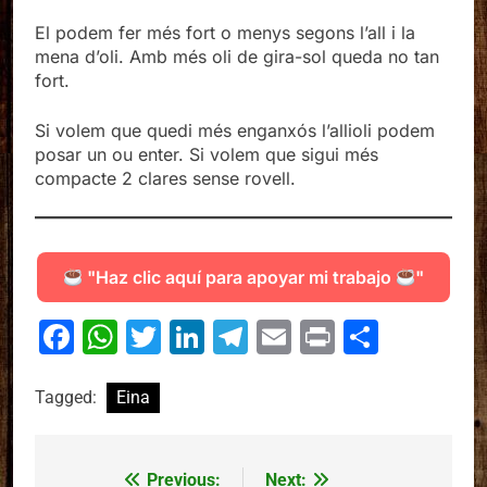
El podem fer més fort o menys segons l’all i la
mena d’oli. Amb més oli de gira-sol queda no tan
fort.
Si volem que quedi més enganxós l’allioli podem
posar un ou enter. Si volem que sigui més
compacte 2 clares sense rovell.
"Haz clic aquí para apoyar mi trabajo
"
Facebook
WhatsApp
Twitter
LinkedIn
Telegram
Email
Print
Compa
Tagged:
Eina
Previous:
Next:
Navegació