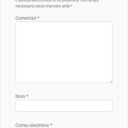
L'adreça electrònica no es publicarà.
Els camps
necessaris estan marcats amb
*
Comentari
*
Nom
*
Correu electrònic
*