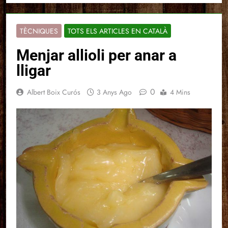
TÈCNIQUES
TOTS ELS ARTICLES EN CATALÀ
Menjar allioli per anar a
lligar
0
Albert Boix Curós
3 Anys Ago
4 Mins