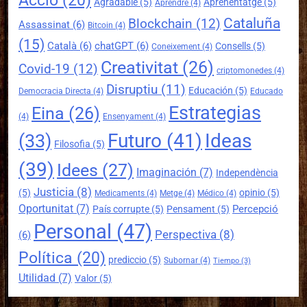
Accio
(20)
Agradable
(5)
Aprenentatge
(5)
Aprendre
(4)
Cataluña
Blockchain
(12)
Assassinat
(6)
Bitcoin
(4)
(15)
Català
(6)
chatGPT
(6)
Consells
(5)
Coneixement
(4)
Creativitat
(26)
Covid-19
(12)
criptomonedes
(4)
Disruptiu
(11)
Educación
(5)
Democracia Directa
(4)
Educado
Estrategias
Eina
(26)
(4)
Ensenyament
(4)
Futuro
(41)
Ideas
(33)
Filosofia
(5)
(39)
Idees
(27)
Imaginación
(7)
Independència
Justicia
(8)
(5)
opinio
(5)
Medicaments
(4)
Metge
(4)
Médico
(4)
Oportunitat
(7)
Percepció
País corrupte
(5)
Pensament
(5)
Personal
(47)
Perspectiva
(8)
(6)
Política
(20)
prediccio
(5)
Subornar
(4)
Tiempo
(3)
Utilidad
(7)
Valor
(5)