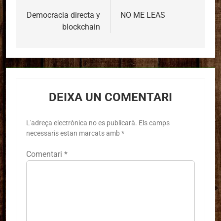
d'entrades
Democracia directa y
NO ME LEAS
blockchain
DEIXA UN COMENTARI
L'adreça electrònica no es publicarà.
Els camps
necessaris estan marcats amb
*
Comentari
*