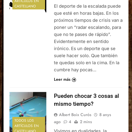
ARTÍCULOS EN
El deporte de la escalada puede
CASTELLANO
que esté en horas bajas. En los
próximos tiempos de crisis van a
poner un “radar escalando, para
que no te pases de rápido”.
Evidentemente en sentido
irónico. Es un deporte que se
suele hacer solo. Que también
te quedas solo en la cima. En la
cumbre hay pocas…
Leer más
Pueden chocar 3 cosas al
mismo tiempo?
Albert Boix Curós
8 anys
TODOS LOS
ago
4
2 mins
ARTÍCULOS EN
Vivimos en dualidades, la
CASTELLANO