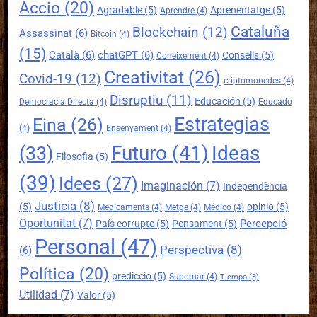
Accio
(20)
Agradable
(5)
Aprenentatge
(5)
Aprendre
(4)
Cataluña
Blockchain
(12)
Assassinat
(6)
Bitcoin
(4)
(15)
Català
(6)
chatGPT
(6)
Consells
(5)
Coneixement
(4)
Creativitat
(26)
Covid-19
(12)
criptomonedes
(4)
Disruptiu
(11)
Educación
(5)
Democracia Directa
(4)
Educado
Estrategias
Eina
(26)
(4)
Ensenyament
(4)
Futuro
(41)
Ideas
(33)
Filosofia
(5)
(39)
Idees
(27)
Imaginación
(7)
Independència
Justicia
(8)
(5)
opinio
(5)
Medicaments
(4)
Metge
(4)
Médico
(4)
Oportunitat
(7)
Percepció
País corrupte
(5)
Pensament
(5)
Personal
(47)
Perspectiva
(8)
(6)
Política
(20)
prediccio
(5)
Subornar
(4)
Tiempo
(3)
Utilidad
(7)
Valor
(5)