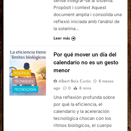
sense integrar-se al sistema.
Propòsit i context Aquest
document amplia i consolida una
reflexió iniciada amb l’anàlisi de
la solanina…
Leer más
Por qué mover un día del
calendario no es un gesto
menor
POLÍTICA
Albert Boix Curós
8 mesos
TÈCNIQUES
ago
0
8 mins
TECNOLOGÍA
Una reflexión profunda sobre
por qué la eficiencia, el
calendario y la aceleración
tecnológica chocan con los
ritmos biológicos, el cuerpo