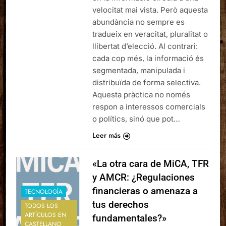
velocitat mai vista. Però aquesta
abundància no sempre es
tradueix en veracitat, pluralitat o
llibertat d’elecció. Al contrari:
cada cop més, la informació és
segmentada, manipulada i
distribuïda de forma selectiva.
Aquesta pràctica no només
respon a interessos comercials
o polítics, sinó que pot…
Leer más
«La otra cara de MiCA, TFR
y AMCR: ¿Regulaciones
financieras o amenaza a
TECNOLOGÍA
tus derechos
TODOS LOS
ARTÍCULOS EN
fundamentales?»
CASTELLANO