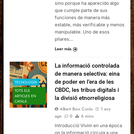
sino porque ha aparecido algo
que cumple parte de sus
funciones de manera más
estable, más verificable y menos
manipulable. Uno de esos
pilares…
Leer más
La informació controlada
de manera selectiva: eina
de poder en l’era de les
TECNOLOGÍA
CBDC, les tribus digitals i
TOTS ELS
ARTICLES EN
la divisió etnorreligiosa
CATALÀ
Albert Boix Curós
1 any
ago
0
6 mins
Introducció Vivim en una època
on la informació circula a una