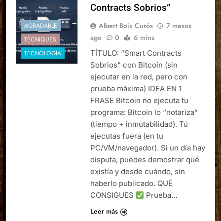
Contracts Sobrios”
Albert Boix Curós
7 mesos
AGRADABLE
ago
0
6 mins
TÈCNIQUES
TÍTULO: “Smart Contracts
TECNOLOGÍA
Sobrios” con Bitcoin (sin
ejecutar en la red, pero con
prueba máxima) IDEA EN 1
FRASE Bitcoin no ejecuta tu
programa: Bitcoin lo “notariza”
(tiempo + inmutabilidad). Tú
ejecutas fuera (en tu
PC/VM/navegador). Si un día hay
disputa, puedes demostrar qué
existía y desde cuándo, sin
haberlo publicado. QUÉ
CONSIGUES
Prueba…
Leer más