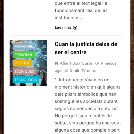
que entre el text legal i el
funcionament real de les
institucions…
Leer más
Quan la justícia deixa de
AGRADABLE
ser el centre
PERSONAL
Albert Boix Curós
9 mesos
POLÍTICA
ago
0
19 mins
TÈCNIQUES
1. Introducció Vivim en un
TECNOLOGÍA
moment històric en què alguns
dels pilars simbòlics que han
sostingut les societats durant
segles comencen a trontollar.
No perquè siguin inútils de
sobte, sinó perquè ha aparegut
alguna cosa que compleix part