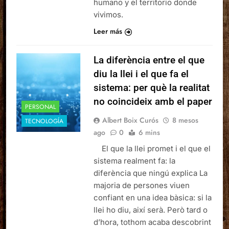
humano y el territorio donde
vivimos.
Leer más
La diferència entre el que
diu la llei i el que fa el
sistema: per què la realitat
no coincideix amb el paper
PERSONAL
Albert Boix Curós
8 mesos
TECNOLOGÍA
ago
0
6 mins
El que la llei promet i el que el
sistema realment fa: la
diferència que ningú explica La
majoria de persones viuen
confiant en una idea bàsica: si la
llei ho diu, així serà. Però tard o
d’hora, tothom acaba descobrint