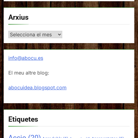
Arxius
Arxius
info@abocu.es
El meu altre blog:
abocuidea.blogspot.com
Etiquetes
Accio
(20)