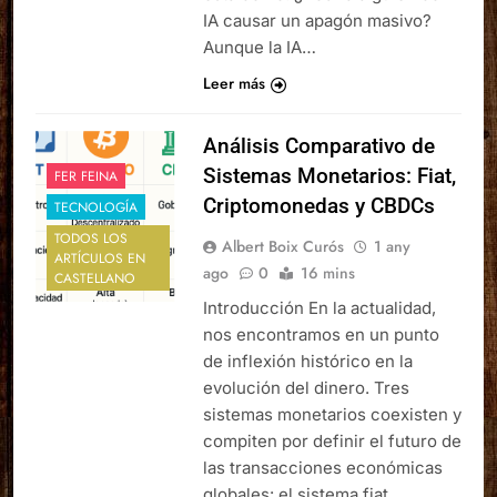
IA causar un apagón masivo?
Aunque la IA…
Leer más
Análisis Comparativo de
Sistemas Monetarios: Fiat,
FER FEINA
Criptomonedas y CBDCs
TECNOLOGÍA
TODOS LOS
Albert Boix Curós
1 any
ARTÍCULOS EN
ago
0
16 mins
CASTELLANO
Introducción En la actualidad,
nos encontramos en un punto
de inflexión histórico en la
evolución del dinero. Tres
sistemas monetarios coexisten y
compiten por definir el futuro de
las transacciones económicas
globales: el sistema fiat