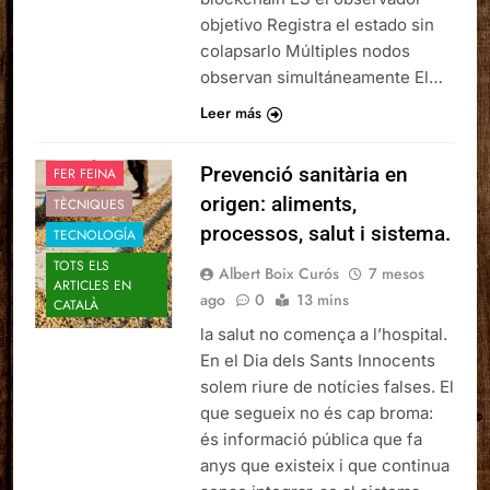
objetivo Registra el estado sin
colapsarlo Múltiples nodos
observan simultáneamente El…
Leer más
Prevenció sanitària en
FER FEINA
origen: aliments,
TÈCNIQUES
processos, salut i sistema.
TECNOLOGÍA
TOTS ELS
Albert Boix Curós
7 mesos
ARTICLES EN
ago
0
13 mins
CATALÀ
la salut no comença a l’hospital.
En el Dia dels Sants Innocents
solem riure de notícies falses. El
que segueix no és cap broma:
és informació pública que fa
anys que existeix i que continua