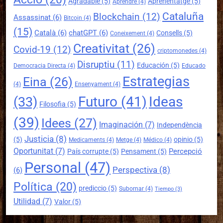
Agradable
(5)
Aprenentatge
(5)
Aprendre
(4)
Cataluña
Blockchain
(12)
Assassinat
(6)
Bitcoin
(4)
(15)
Català
(6)
chatGPT
(6)
Consells
(5)
Coneixement
(4)
Creativitat
(26)
Covid-19
(12)
criptomonedes
(4)
Disruptiu
(11)
Educación
(5)
Democracia Directa
(4)
Educado
Estrategias
Eina
(26)
(4)
Ensenyament
(4)
Futuro
(41)
Ideas
(33)
Filosofia
(5)
(39)
Idees
(27)
Imaginación
(7)
Independència
Justicia
(8)
(5)
opinio
(5)
Medicaments
(4)
Metge
(4)
Médico
(4)
Oportunitat
(7)
Percepció
País corrupte
(5)
Pensament
(5)
Personal
(47)
Perspectiva
(8)
(6)
Política
(20)
prediccio
(5)
Subornar
(4)
Tiempo
(3)
Utilidad
(7)
Valor
(5)