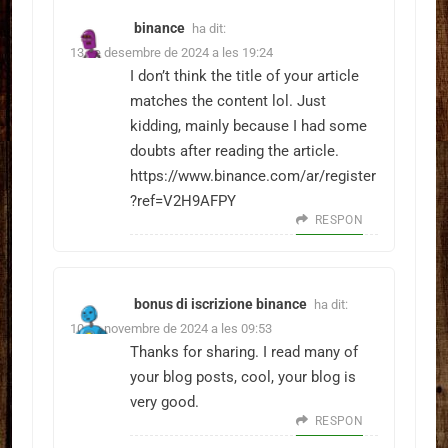
binance
ha dit:
13 de desembre de 2024 a les 19:24
I don’t think the title of your article
matches the content lol. Just
kidding, mainly because I had some
doubts after reading the article.
https://www.binance.com/ar/register
?ref=V2H9AFPY
RESPON
bonus di iscrizione binance
ha dit:
10 de novembre de 2024 a les 09:53
Thanks for sharing. I read many of
your blog posts, cool, your blog is
very good.
RESPON