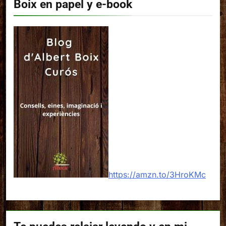
Boix en papel y e-book
https://amzn.to/3HroKMc