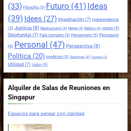
Futuro
(41)
Ideas
(33)
Filosofia
(5)
(39)
Idees
(27)
Imaginación
(7)
Independència
Justicia
(8)
(5)
opinio
(5)
Medicaments
(4)
Metge
(4)
Médico
(4)
Oportunitat
(7)
Percepció
País corrupte
(5)
Pensament
(5)
Personal
(47)
Perspectiva
(8)
(6)
Política
(20)
prediccio
(5)
Subornar
(4)
Tiempo
(3)
Utilidad
(7)
Valor
(5)
Alquiler de Salas de Reuniones en
Singapur
Espacios para pensar con claridad