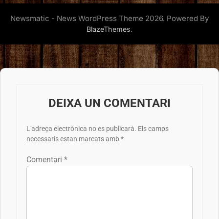
Newsmatic - News WordPress Theme 2026. Powered By
.
BlazeThemes
DEIXA UN COMENTARI
L'adreça electrònica no es publicarà.
Els camps
necessaris estan marcats amb
*
Comentari
*