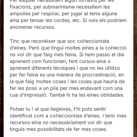
Per esquiar necessitem algun tornavís per les
fixacions, per submarinisme necessitem les
ampolles per respirar, per jugar al tenis alguna
eina per tensar les cordes, etc. Si vols els podríem
anomenar recursos.
Tinc que reconèixer que soc col·leccionista
d’eines. Però que tingui moltes eines a la col·lecció
no vol dir que faig mes feina. Si hem passo el dia
aprenent com funcionen, fent cursos-eina o
aprenent diferents tècniques i que no les utilitzo
per fer feina es una manera de procrastinació, en
la que faig moltes coses i les coses que hauria de
fer les poso a un pila per mes endavant com una
cua d’impressió. També hi ha les eines oblidades.
Potser tu ! el que llegeixes, t’hi pots sentir
identificat com a col·leccionista d’eines. I tenir mes
recursos-eina no necessàriament vol dir que
tinguis mes possibilitats de fer mes coses.