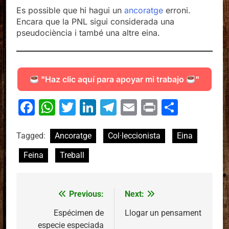
Es possible que hi hagui un
ancoratge
erroni.
Encara que la PNL sigui considerada una
pseudociència i també una altre eina.
"Haz clic aquí para apoyar mi trabajo
"
Facebook
WhatsApp
Twitter
LinkedIn
Telegram
Email
Print
Compa
Tagged:
Ancoratge
Col·leccionista
Eina
Feina
Treball
Previous:
Next:
Navegació
d'entrades
Espécimen de
Llogar un pensament
especie especiada