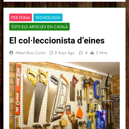
FER FEINA
TECNOLOGÍA
TOTS ELS ARTICLES EN CATALÀ
El col·leccionista d’eines
4
Albert Boix Curós
8 Anys Ago
2 Mins