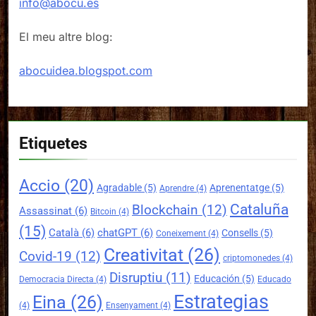
info@abocu.es
El meu altre blog:
abocuidea.blogspot.com
Etiquetes
Accio
(20)
Agradable
(5)
Aprenentatge
(5)
Aprendre
(4)
Cataluña
Blockchain
(12)
Assassinat
(6)
Bitcoin
(4)
(15)
Català
(6)
chatGPT
(6)
Consells
(5)
Coneixement
(4)
Creativitat
(26)
Covid-19
(12)
criptomonedes
(4)
Disruptiu
(11)
Educación
(5)
Democracia Directa
(4)
Educado
Estrategias
Eina
(26)
(4)
Ensenyament
(4)