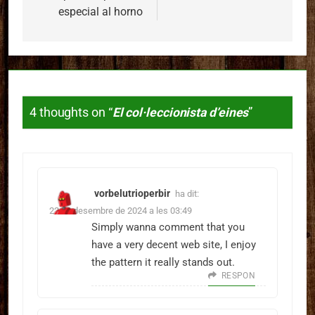
especial al horno
4 thoughts on “
El col·leccionista d’eines
”
vorbelutrioperbir
ha dit:
22 de desembre de 2024 a les 03:49
Simply wanna comment that you
have a very decent web site, I enjoy
the pattern it really stands out.
RESPON