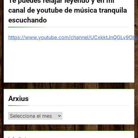
Te puedes relajar leyendo y en mi
canal de youtube de música tranquila
escuchando
https://www.youtube.com/channel/UCxkktJnQGLv9Ob
Arxius
Arxius