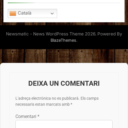
Català
Newsmatic - News WordPress Theme 2026. Powered By
.
BlazeThemes
DEIXA UN COMENTARI
L'adreça electrònica no es publicarà.
Els camps
necessaris estan marcats amb
*
Comentari
*