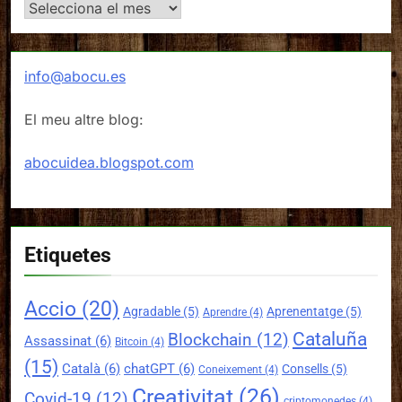
Arxius
info@abocu.es
El meu altre blog:
abocuidea.blogspot.com
Etiquetes
Accio
(20)
Agradable
(5)
Aprenentatge
(5)
Aprendre
(4)
Cataluña
Blockchain
(12)
Assassinat
(6)
Bitcoin
(4)
(15)
Català
(6)
chatGPT
(6)
Consells
(5)
Coneixement
(4)
Creativitat
(26)
Covid-19
(12)
criptomonedes
(4)