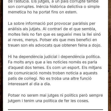
de l’astúcia. Els jutges, a un país corrupte també
son corruptes. Inèrcia històrica delictiva o simple
memetica ho ha portat fins on estem.
La sobre informació pot provocar paràlisis per
anàlisis als jutjats. Al contrari de el que sembla,
moltes lleis no fan que es segueixi mes la llei sinó
al reves, menys. Potser els que mes benefici en
treuen son els advocats que obtenen feina a dojo.
Hi ha dependència judicial i dependència política.
Fa molts anys que a les noticies només es parla
d’aquest dos temes. Es com un esport. Els mitjans
de comunicació només troben noticia a aquests
patis de col·legi. No es troba una altre funció
interessant al dia a dia.
Potser no serem mai jutges ni polítics però sempre
jutgem i tenim una política de fer les coses.