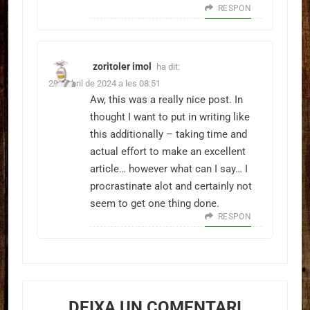
RESPON
zoritoler imol
ha dit:
29 d'abril de 2024 a les 08:51
Aw, this was a really nice post. In
thought I want to put in writing like
this additionally – taking time and
actual effort to make an excellent
article… however what can I say… I
procrastinate alot and certainly not
seem to get one thing done.
RESPON
DEIXA UN COMENTARI