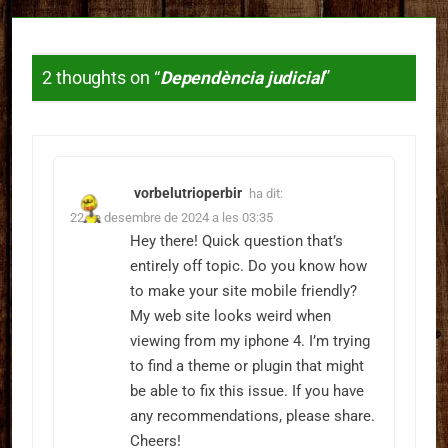
2 thoughts on “
Dependència judicial
”
vorbelutrioperbir
ha dit:
22 de desembre de 2024 a les 03:35
Hey there! Quick question that’s
entirely off topic. Do you know how
to make your site mobile friendly?
My web site looks weird when
viewing from my iphone 4. I’m trying
to find a theme or plugin that might
be able to fix this issue. If you have
any recommendations, please share.
Cheers!