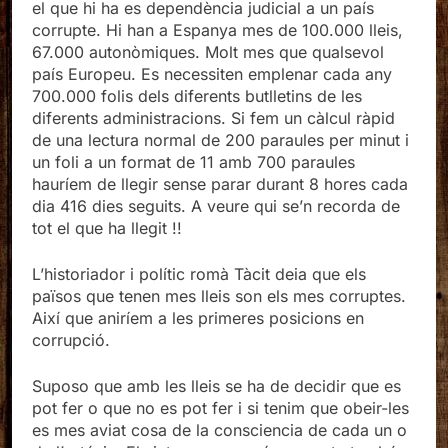
el que hi ha es dependència judicial a un país
corrupte. Hi han a Espanya mes de 100.000 lleis,
67.000 autonòmiques. Molt mes que qualsevol
país Europeu. Es necessiten emplenar cada any
700.000 folis dels diferents butlletins de les
diferents administracions. Si fem un càlcul ràpid
de una lectura normal de 200 paraules per minut i
un foli a un format de 11 amb 700 paraules
hauríem de llegir sense parar durant 8 hores cada
dia 416 dies seguits. A veure qui se’n recorda de
tot el que ha llegit !!
L’historiador i polític romà Tàcit deia que els
països que tenen mes lleis son els mes corruptes.
Així que aniríem a les primeres posicions en
corrupció.
Suposo que amb les lleis se ha de decidir que es
pot fer o que no es pot fer i si tenim que obeir-les
es mes aviat cosa de la consciencia de cada un o