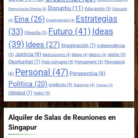
Disruptiu
(11)
Educación
(5)
Democracia Directa
(4)
Educado
Estrategias
Eina
(26)
(4)
Ensenyament
(4)
Futuro
(41)
Ideas
(33)
Filosofia
(5)
(39)
Idees
(27)
Imaginación
(7)
Independència
Justicia
(8)
(5)
opinio
(5)
Medicaments
(4)
Metge
(4)
Médico
(4)
Oportunitat
(7)
Percepció
País corrupte
(5)
Pensament
(5)
Personal
(47)
Perspectiva
(8)
(6)
Política
(20)
prediccio
(5)
Subornar
(4)
Tiempo
(3)
Utilidad
(7)
Valor
(5)
Alquiler de Salas de Reuniones en
Singapur