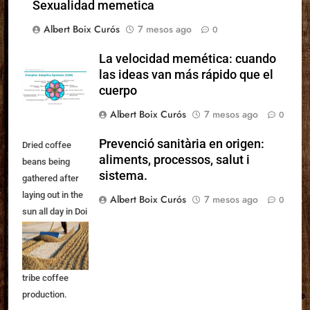
Sexualidad memetica
Albert Boix Curós
7 mesos ago
0
La velocidad memética: cuando
las ideas van más rápido que el
cuerpo
Albert Boix Curós
7 mesos ago
0
Prevenció sanitària en origen:
Dried coffee
aliments, processos, salut i
beans being
sistema.
gathered after
laying out in the
Albert Boix Curós
7 mesos ago
0
sun all day in Doi
Chang, North
Thailand. Part of
a series on hill
tribe coffee
production.