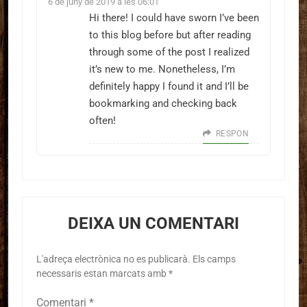
6 de juny de 2019 a les 06:01
Hi there! I could have sworn I’ve been
to this blog before but after reading
through some of the post I realized
it’s new to me. Nonetheless, I’m
definitely happy I found it and I’ll be
bookmarking and checking back
often!
RESPON
DEIXA UN COMENTARI
L'adreça electrònica no es publicarà.
Els camps
necessaris estan marcats amb
*
Comentari
*