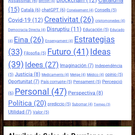
Blockchain
(12)
Assassinat
(6)
Bitcoin
(4)
(15)
Català
(6)
chatGPT
(6)
Consells
(5)
Coneixement
(4)
Creativitat
(26)
Covid-19
(12)
criptomonedes
(4)
Disruptiu
(11)
Educación
(5)
Democracia Directa
(4)
Educado
Estrategias
Eina
(26)
(4)
Ensenyament
(4)
Futuro
(41)
Ideas
(33)
Filosofia
(5)
(39)
Idees
(27)
Imaginación
(7)
Independència
Justicia
(8)
(5)
opinio
(5)
Medicaments
(4)
Metge
(4)
Médico
(4)
Oportunitat
(7)
Percepció
País corrupte
(5)
Pensament
(5)
Personal
(47)
Perspectiva
(8)
(6)
Política
(20)
prediccio
(5)
Subornar
(4)
Tiempo
(3)
Utilidad
(7)
Valor
(5)