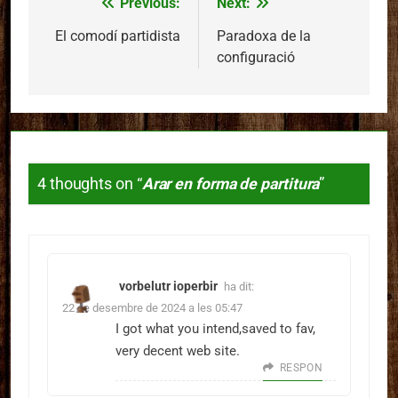
Previous:
Next:
Navegació
d'entrades
El comodí partidista
Paradoxa de la
configuració
4 thoughts on “
Arar en forma de partitura
”
vorbelutr ioperbir
ha dit:
22 de desembre de 2024 a les 05:47
I got what you intend,saved to fav,
very decent web site.
RESPON