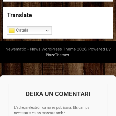
Translate
Català
Newsmatic - News WordPress Theme 2026. Powered By
.
BlazeThemes
DEIXA UN COMENTARI
L'adreça electrònica no es publicarà.
Els camps
necessaris estan marcats amb
*