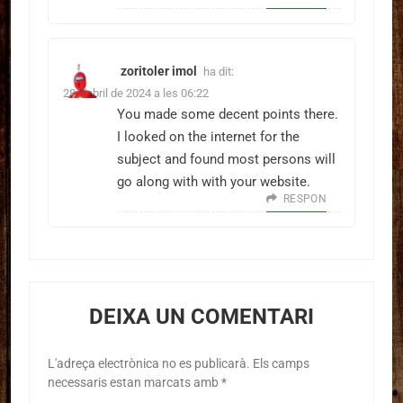
zoritoler imol
ha dit:
28 d'abril de 2024 a les 06:22
You made some decent points there.
I looked on the internet for the
subject and found most persons will
go along with with your website.
RESPON
DEIXA UN COMENTARI
L'adreça electrònica no es publicarà.
Els camps
necessaris estan marcats amb
*