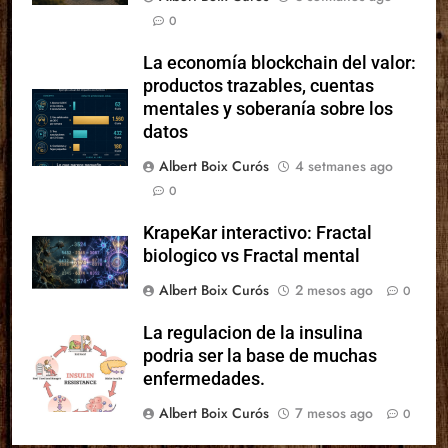
0
La economía blockchain del valor:
productos trazables, cuentas
mentales y soberanía sobre los
datos
Albert Boix Curós
4 setmanes ago
0
KrapeKar interactivo: Fractal
biologico vs Fractal mental
Albert Boix Curós
2 mesos ago
0
La regulacion de la insulina
podria ser la base de muchas
enfermedades.
Albert Boix Curós
7 mesos ago
0