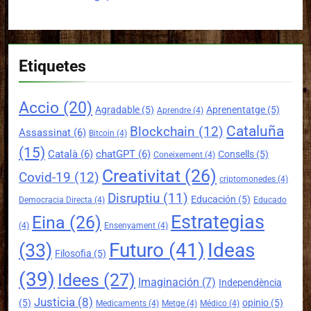
Etiquetes
Accio
(20)
Agradable
(5)
Aprenentatge
(5)
Aprendre
(4)
Cataluña
Blockchain
(12)
Assassinat
(6)
Bitcoin
(4)
(15)
Català
(6)
chatGPT
(6)
Consells
(5)
Coneixement
(4)
Creativitat
(26)
Covid-19
(12)
criptomonedes
(4)
Disruptiu
(11)
Educación
(5)
Democracia Directa
(4)
Educado
Estrategias
Eina
(26)
(4)
Ensenyament
(4)
Futuro
(41)
Ideas
(33)
Filosofia
(5)
(39)
Idees
(27)
Imaginación
(7)
Independència
Justicia
(8)
(5)
opinio
(5)
Medicaments
(4)
Metge
(4)
Médico
(4)