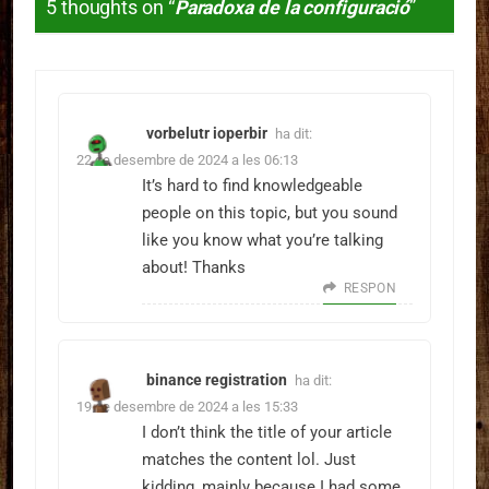
5 thoughts on “
Paradoxa de la configuració
”
vorbelutr ioperbir
ha dit:
22 de desembre de 2024 a les 06:13
It’s hard to find knowledgeable
people on this topic, but you sound
like you know what you’re talking
about! Thanks
RESPON
binance registration
ha dit:
19 de desembre de 2024 a les 15:33
I don’t think the title of your article
matches the content lol. Just
kidding, mainly because I had some