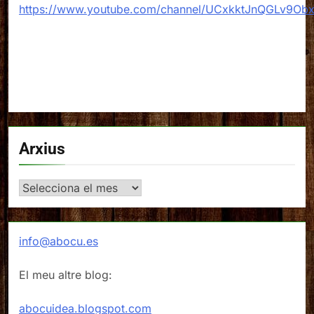
https://www.youtube.com/channel/UCxkktJnQGLv9Ob
Arxius
Arxius
info@abocu.es
El meu altre blog:
abocuidea.blogspot.com