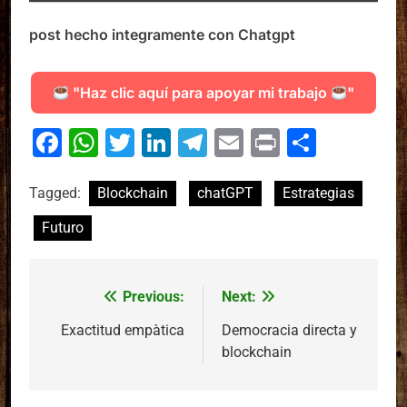
post hecho integramente con Chatgpt
"Haz clic aquí para apoyar mi trabajo
"
Facebook
WhatsApp
Twitter
LinkedIn
Telegram
Email
Print
Compa
Tagged:
Blockchain
chatGPT
Estrategias
Futuro
Previous:
Next:
Navegació
d'entrades
Exactitud empàtica
Democracia directa y
blockchain