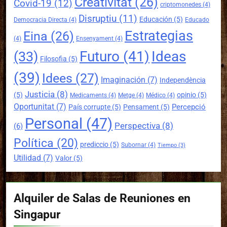
Creativitat
(26)
Covid-19
(12)
criptomonedes
(4)
Disruptiu
(11)
Educación
(5)
Democracia Directa
(4)
Educado
Estrategias
Eina
(26)
(4)
Ensenyament
(4)
Futuro
(41)
Ideas
(33)
Filosofia
(5)
(39)
Idees
(27)
Imaginación
(7)
Independència
Justicia
(8)
(5)
opinio
(5)
Medicaments
(4)
Metge
(4)
Médico
(4)
Oportunitat
(7)
Percepció
País corrupte
(5)
Pensament
(5)
Personal
(47)
Perspectiva
(8)
(6)
Política
(20)
prediccio
(5)
Subornar
(4)
Tiempo
(3)
Utilidad
(7)
Valor
(5)
Alquiler de Salas de Reuniones en
Singapur