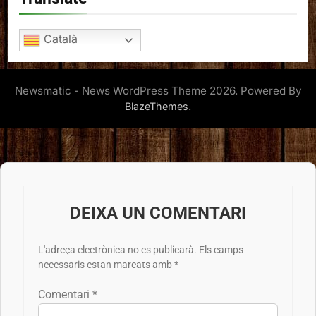
Català
Newsmatic - News WordPress Theme 2026. Powered By
.
BlazeThemes
DEIXA UN COMENTARI
L'adreça electrònica no es publicarà.
Els camps
necessaris estan marcats amb
*
Comentari
*