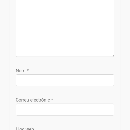
Nom
*
Correu electrònic
*
Lloc web