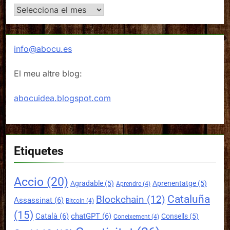
Arxius
info@abocu.es
El meu altre blog:
abocuidea.blogspot.com
Etiquetes
Accio
(20)
Agradable
(5)
Aprenentatge
(5)
Aprendre
(4)
Cataluña
Blockchain
(12)
Assassinat
(6)
Bitcoin
(4)
(15)
Català
(6)
chatGPT
(6)
Consells
(5)
Coneixement
(4)