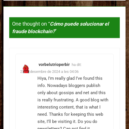
One thought on “
Cómo puede solucionar el
fraude blockchain?
”
vorbelutrioperbir
ha dit:
22 de desembre de 2024 a les 04:06
Hiya, I’m really glad I’ve found this
info. Nowadays bloggers publish
only about gossips and net and this
is really frustrating. A good blog with
interesting content, that is what I
need. Thanks for keeping this web
site, I’ll be visiting it. Do you do
newsletters? Can not find it.