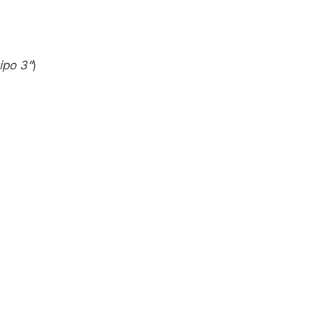
ipo 3”
)