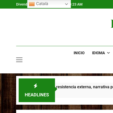
Skip
Català
Divendres, 7 d'agost de 2026
2:20:24 AM
to
content
INICIO
IDIOMA
an con el sistema: resistencia externa, narrativa personal y p
HEADLINES