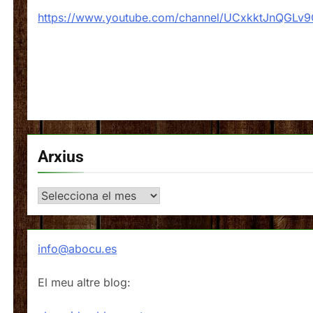
https://www.youtube.com/channel/UCxkktJnQGLv
Arxius
Arxius
info@abocu.es
El meu altre blog: