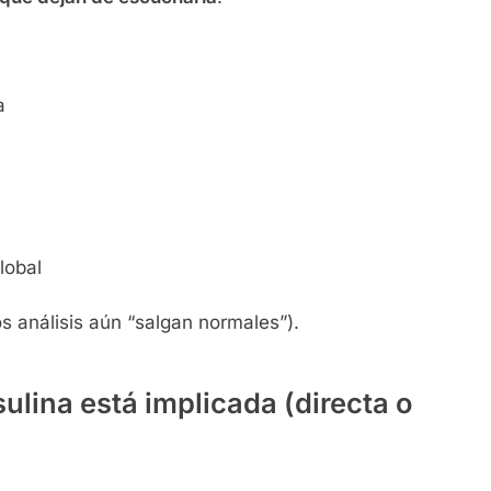
s que dejan de escucharla
.
a
lobal
s análisis aún “salgan normales”).
lina está implicada (directa o