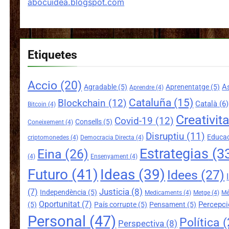
abocuidea.blogspot.com
Etiquetes
Accio
(20)
A
Agradable
(5)
Aprenentatge
(5)
Aprendre
(4)
Cataluña
(15)
Blockchain
(12)
Català
(6)
Bitcoin
(4)
Creativita
Covid-19
(12)
Consells
(5)
Coneixement
(4)
Disruptiu
(11)
Educa
criptomonedes
(4)
Democracia Directa
(4)
Estrategias
(3
Eina
(26)
(4)
Ensenyament
(4)
Futuro
(41)
Ideas
(39)
Idees
(27)
Justicia
(8)
(7)
Independència
(5)
Medicaments
(4)
Metge
(4)
Mé
Oportunitat
(7)
Percepci
(5)
País corrupte
(5)
Pensament
(5)
Personal
(47)
Política
(
Perspectiva
(8)