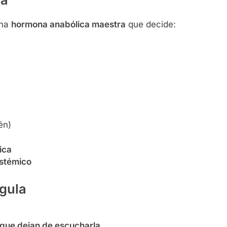
na
una
hormona anabólica maestra
que decide:
én)
ica
istémico
gula