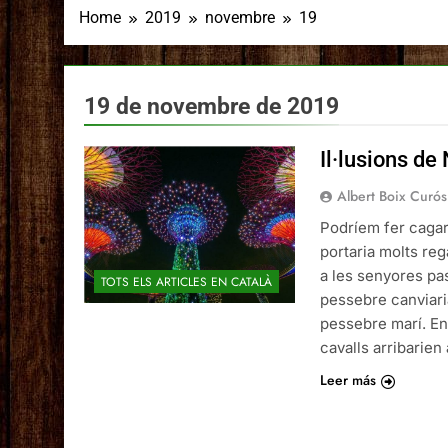
Home
2019
novembre
19
19 de novembre de 2019
Il·lusions de
Albert Boix Curós
Podríem fer cagar e
portaria molts reg
a les senyores pa
TOTS ELS ARTICLES EN CATALÀ
pessebre canviaria
pessebre marí. En
cavalls arribarien
Leer más