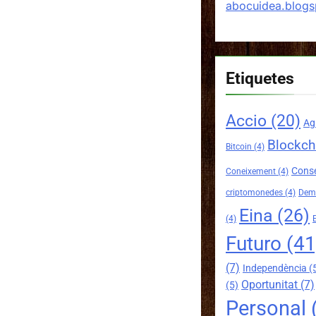
abocuidea.blog
Etiquetes
Accio
(20)
Ag
Blockch
Bitcoin
(4)
Conse
Coneixement
(4)
criptomonedes
(4)
Demo
Eina
(26)
(4)
Futuro
(41
(7)
Independència
(
Oportunitat
(7)
(5)
Personal