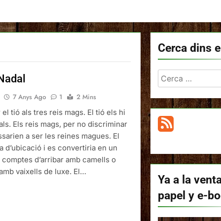
Cerca dins e
Cerca:
 Nadal
7 Anys Ago
1
2 Mins
l tió als tres reis mags. El tió els hi
als. Els reis mags, per no discriminar
ssarien a ser les reines magues. El
 d’ubicació i es convertiria en un
 comptes d’arribar amb camells o
 amb vaixells de luxe. El…
Ya a la venta
papel y e-b