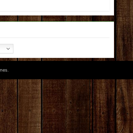
.
mes