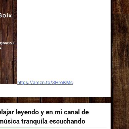
https://amzn.to/3HroKMc
lajar leyendo y en mi canal de
música tranquila escuchando