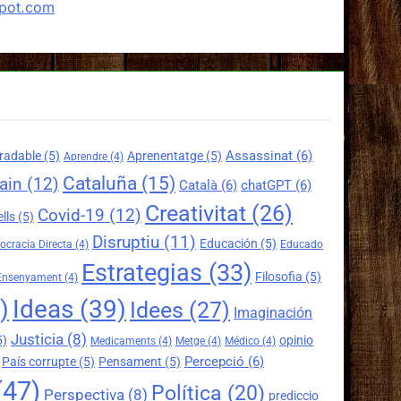
spot.com
Assassinat
(6)
radable
(5)
Aprenentatge
(5)
Aprendre
(4)
Cataluña
(15)
ain
(12)
Català
(6)
chatGPT
(6)
Creativitat
(26)
Covid-19
(12)
lls
(5)
Disruptiu
(11)
Educación
(5)
cracia Directa
(4)
Educado
Estrategias
(33)
Filosofia
(5)
Ensenyament
(4)
)
Ideas
(39)
Idees
(27)
Imaginación
Justicia
(8)
5)
opinio
Medicaments
(4)
Metge
(4)
Médico
(4)
Percepció
(6)
País corrupte
(5)
Pensament
(5)
(47)
Política
(20)
Perspectiva
(8)
prediccio