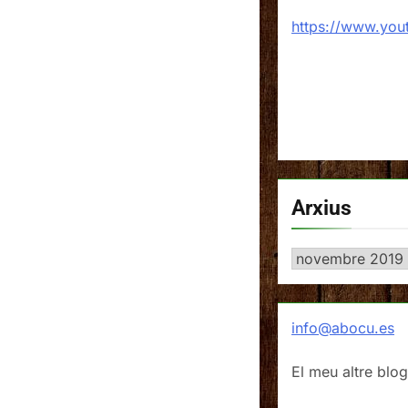
https://www.yo
Arxius
Arxius
info@abocu.es
El meu altre blog