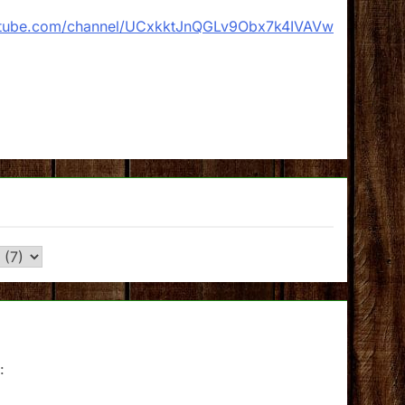
utube.com/channel/UCxkktJnQGLv9Obx7k4IVAVw
: