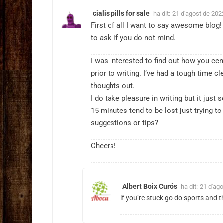
cialis pills for sale
ha dit:
21 d'agost de 2022
First of all I want to say awesome blog! 
to ask if you do not mind.
I was interested to find out how you cen
prior to writing. I’ve had a tough time c
thoughts out.
I do take pleasure in writing but it just 
15 minutes tend to be lost just trying to
suggestions or tips?
Cheers!
Albert Boix Curós
ha dit:
21 d'ago
if you’re stuck go do sports and t