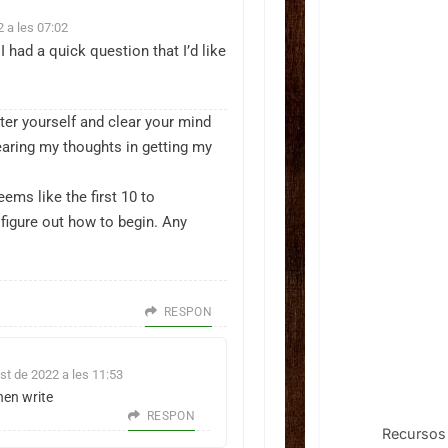
 a les 07:02
I had a quick question that I’d like
ter yourself and clear your mind
learing my thoughts in getting my
seems like the first 10 to
 figure out how to begin. Any
RESPON
st de 2022 a les 11:53
hen write
RESPON
Recursos 