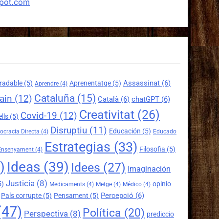
spot.com
Assassinat
(6)
radable
(5)
Aprenentatge
(5)
Aprendre
(4)
Cataluña
(15)
ain
(12)
Català
(6)
chatGPT
(6)
Creativitat
(26)
Covid-19
(12)
lls
(5)
Disruptiu
(11)
Educación
(5)
cracia Directa
(4)
Educado
Estrategias
(33)
Filosofia
(5)
Ensenyament
(4)
)
Ideas
(39)
Idees
(27)
Imaginación
Justicia
(8)
5)
opinio
Medicaments
(4)
Metge
(4)
Médico
(4)
Percepció
(6)
País corrupte
(5)
Pensament
(5)
(47)
Política
(20)
Perspectiva
(8)
prediccio