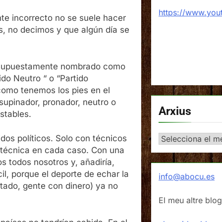
https://www.yo
nte incorrecto no se suele hacer
 no decimos y que algún día se
do supuestamente nombrado como
ido Neutro “ o “Partido
como tenemos los pies en el
l supinador, pronador, neutro o
Arxius
stables.
Arxius
idos políticos. Solo con técnicos
 técnica en cada caso. Con una
 todos nosotros y, añadiría,
il, porque el deporte de echar la
info@abocu.es
estado, gente con dinero) ya no
El meu altre blog