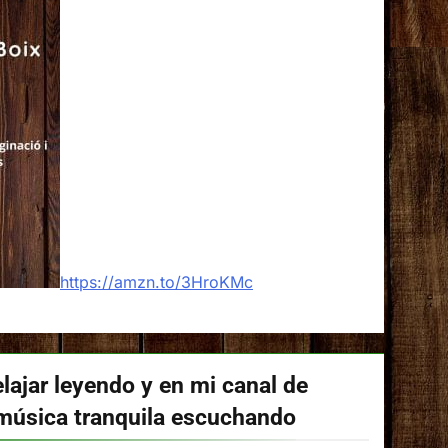
https://amzn.to/3HroKMc
lajar leyendo y en mi canal de
música tranquila escuchando