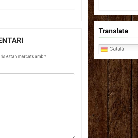
Translate
ENTARI
Català
aris estan marcats amb
*