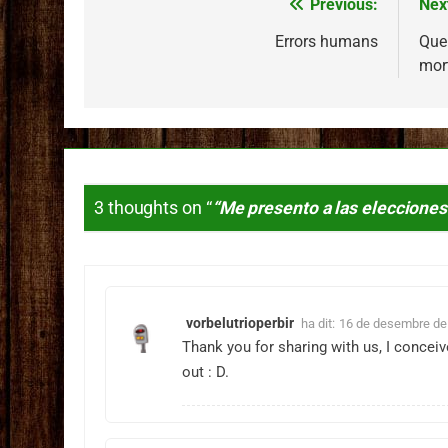
Previous:
Nex
Navegació
d'entrades
Errors humans
Que 
mor
3 thoughts on “
“Me presento a las elecciones y
vorbelutrioperbir
ha dit:
16 de desembre de 
Thank you for sharing with us, I concei
out : D.