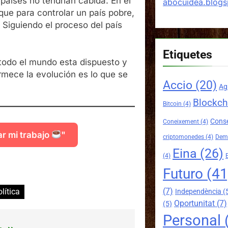
países no tendrían cabida. En el
abocuidea.blog
que para controlar un país pobre,
 Siguiendo el proceso del país
Etiquetes
 todo el mundo esta dispuesto y
mece la evolución es lo que se
Accio
(20)
Ag
Blockch
Bitcoin
(4)
Conse
Coneixement
(4)
ar mi trabajo
"
criptomonedes
(4)
Demo
Eina
(26)
(4)
mparteix
Futuro
(41
(7)
lítica
Independència
(
Oportunitat
(7)
(5)
Personal