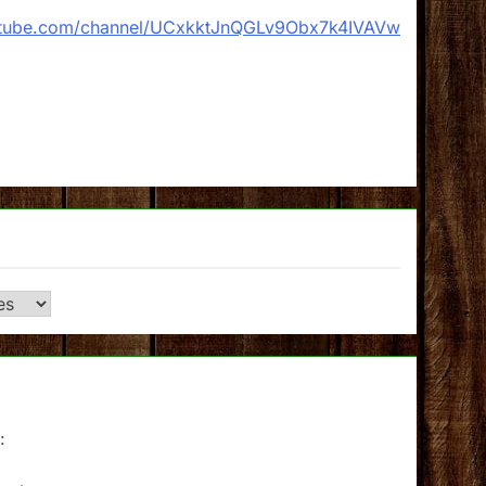
utube.com/channel/UCxkktJnQGLv9Obx7k4IVAVw
: