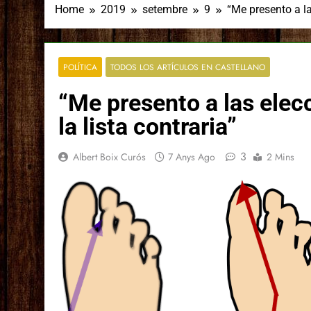
Home
2019
setembre
9
“Me presento a la
POLÍTICA
TODOS LOS ARTÍCULOS EN CASTELLANO
“Me presento a las elec
la lista contraria”
3
Albert Boix Curós
7 Anys Ago
2 Mins