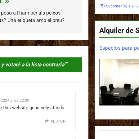
t:
(5)
Subornar
(4)
Tiemp
poso a l’ham per als peixos
ts? Una etiqueta amb el preu?
Alquiler de 
Espacios para pe
 votaré a la lista contraria”
”
2024 a les 22:09
ve this website genuinely stands
RESPON