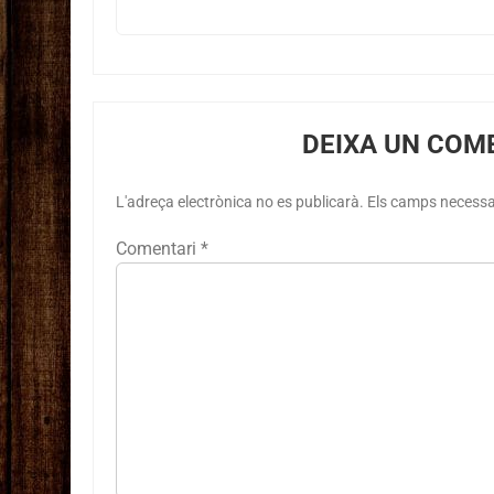
DEIXA UN COM
L'adreça electrònica no es publicarà.
Els camps necess
Comentari
*