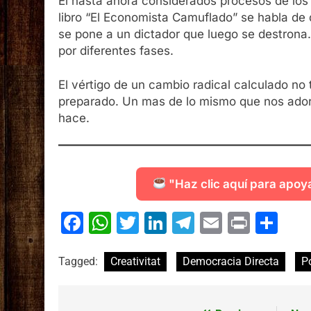
El hasta ahora considerados procesos de los 
libro “El Economista Camuflado” se habla de 
se pone a un dictador que luego se destrona.
por diferentes fases.
El vértigo de un cambio radical calculado no
preparado. Un mas de lo mismo que nos ador
hace.
"Haz clic aquí para apoy
Facebook
WhatsApp
Twitter
LinkedIn
Telegram
Email
Print
Co
Tagged:
Creativitat
Democracia Directa
Po