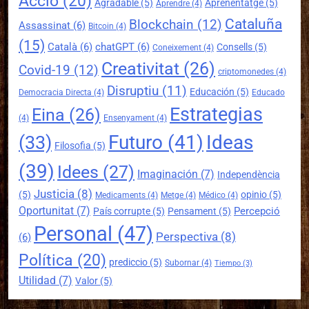
Accio
(20)
Agradable
(5)
Aprenentatge
(5)
Aprendre
(4)
Cataluña
Blockchain
(12)
Assassinat
(6)
Bitcoin
(4)
(15)
Català
(6)
chatGPT
(6)
Consells
(5)
Coneixement
(4)
Creativitat
(26)
Covid-19
(12)
criptomonedes
(4)
Disruptiu
(11)
Educación
(5)
Democracia Directa
(4)
Educado
Estrategias
Eina
(26)
(4)
Ensenyament
(4)
Futuro
(41)
Ideas
(33)
Filosofia
(5)
(39)
Idees
(27)
Imaginación
(7)
Independència
Justicia
(8)
(5)
opinio
(5)
Medicaments
(4)
Metge
(4)
Médico
(4)
Oportunitat
(7)
Percepció
País corrupte
(5)
Pensament
(5)
Personal
(47)
Perspectiva
(8)
(6)
Política
(20)
prediccio
(5)
Subornar
(4)
Tiempo
(3)
Utilidad
(7)
Valor
(5)