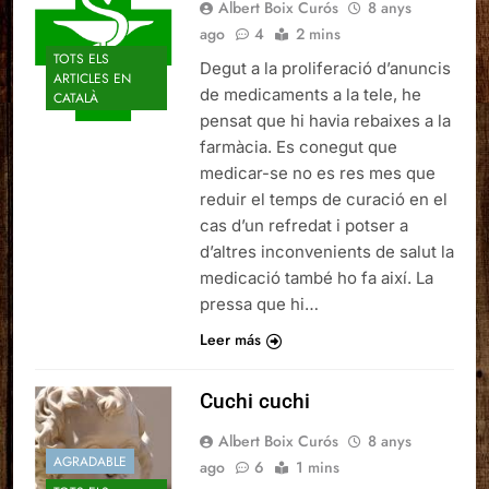
Albert Boix Curós
8 anys
ago
4
2 mins
TOTS ELS
Degut a la proliferació d’anuncis
ARTICLES EN
de medicaments a la tele, he
CATALÀ
pensat que hi havia rebaixes a la
farmàcia. Es conegut que
medicar-se no es res mes que
reduir el temps de curació en el
cas d’un refredat i potser a
d’altres inconvenients de salut la
medicació també ho fa així. La
pressa que hi…
Leer más
Cuchi cuchi
Albert Boix Curós
8 anys
AGRADABLE
ago
6
1 mins