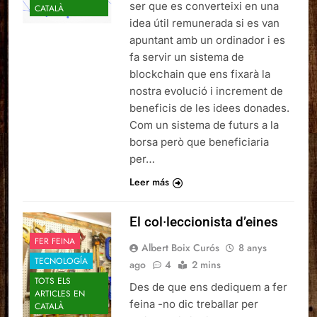
ser que es converteixi en una
CATALÀ
idea útil remunerada si es van
apuntant amb un ordinador i es
fa servir un sistema de
blockchain que ens fixarà la
nostra evolució i increment de
beneficis de les idees donades.
Com un sistema de futurs a la
borsa però que beneficiaria
per…
Leer más
El col·leccionista d’eines
FER FEINA
Albert Boix Curós
8 anys
TECNOLOGÍA
ago
4
2 mins
TOTS ELS
Des de que ens dediquem a fer
ARTICLES EN
feina -no dic treballar per
CATALÀ