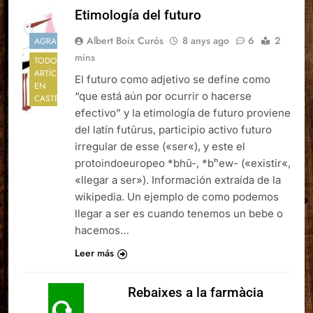
Etimología del futuro
Albert Boix Curós
8 anys ago
6
2
AGRADABLE
mins
TODOS LOS
ARTÍCULOS
El futuro como adjetivo se define como
EN
“que está aún por ocurrir o hacerse
CASTELLANO
efectivo” y la etimología de futuro proviene
del latín futūrus, participio activo futuro
irregular de esse («ser«), y este el
protoindoeuropeo *bhū-, *bʰew- («existir«,
«llegar a ser»). Información extraída de la
wikipedia. Un ejemplo de como podemos
llegar a ser es cuando tenemos un bebe o
hacemos…
Leer más
Rebaixes a la farmàcia