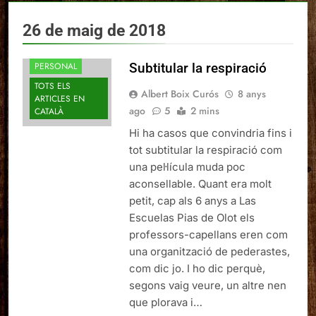
26 de maig de 2018
PERSONAL
Subtitular la respiració
TOTS ELS
Albert Boix Curós
8 anys
ARTICLES EN
ago
5
2 mins
CATALÀ
Hi ha casos que convindria fins i
tot subtitular la respiració com
una pel·lícula muda poc
aconsellable. Quant era molt
petit, cap als 6 anys a Las
Escuelas Pias de Olot els
professors-capellans eren com
una organització de pederastes,
com dic jo. I ho dic perquè,
segons vaig veure, un altre nen
que plorava i…