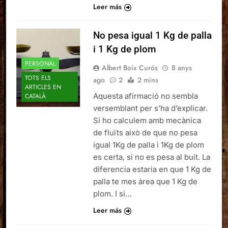
Leer más
No pesa igual 1 Kg de palla
i 1 Kg de plom
PERSONAL
Albert Boix Curós
8 anys
TOTS ELS
ago
2
2 mins
ARTICLES EN
Aquesta afirmació no sembla
CATALÀ
versemblant per s’ha d’explicar.
Si ho calculem amb mecànica
de fluïts això de que no pesa
igual 1Kg de palla i 1Kg de plom
es certa, si no es pesa al buit. La
diferencia estaria en que 1 Kg de
palla te mes àrea que 1 Kg de
plom. I si…
Leer más