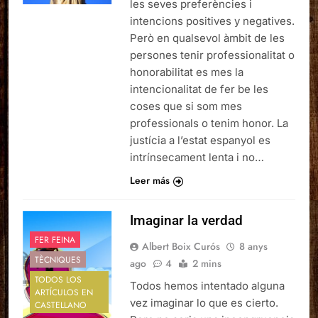
les seves preferències i
intencions positives y negatives.
Però en qualsevol àmbit de les
persones tenir professionalitat o
honorabilitat es mes la
intencionalitat de fer be les
coses que si som mes
professionals o tenim honor. La
justícia a l’estat espanyol es
intrínsecament lenta i no…
Leer más
Imaginar la verdad
FER FEINA
Albert Boix Curós
8 anys
TÈCNIQUES
ago
4
2 mins
TODOS LOS
Todos hemos intentado alguna
ARTÍCULOS EN
vez imaginar lo que es cierto.
CASTELLANO