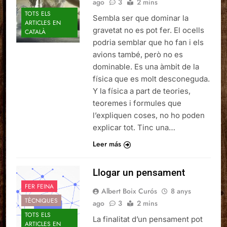
ago
3
2 mins
TOTS ELS
Sembla ser que dominar la
ARTICLES EN
gravetat no es pot fer. El ocells
CATALÀ
podria semblar que ho fan i els
avions també, però no es
dominable. Es una àmbit de la
física que es molt desconeguda.
Y la física a part de teories,
teoremes i formules que
l’expliquen coses, no ho poden
explicar tot. Tinc una…
Leer más
Llogar un pensament
FER FEINA
Albert Boix Curós
8 anys
TÈCNIQUES
ago
3
2 mins
TOTS ELS
La finalitat d’un pensament pot
ARTICLES EN