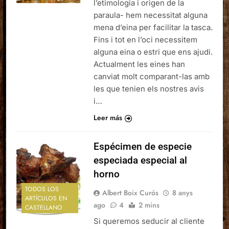
l’etimologia i origen de la
paraula- hem necessitat alguna
mena d’eina per facilitar la tasca.
Fins i tot en l’oci necessitem
alguna eina o estri que ens ajudi.
Actualment les eines han
canviat molt comparant-las amb
les que tenien els nostres avis
i…
Leer más
Espécimen de especie
especiada especial al
horno
TODOS LOS
Albert Boix Curós
8 anys
ARTÍCULOS EN
ago
4
2 mins
CASTELLANO
Si queremos seducir al cliente