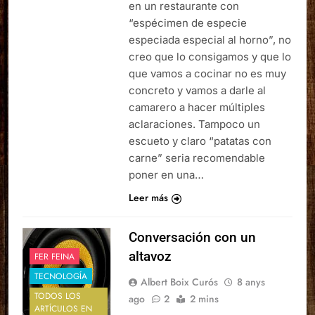
en un restaurante con
“espécimen de especie
especiada especial al horno”, no
creo que lo consigamos y que lo
que vamos a cocinar no es muy
concreto y vamos a darle al
camarero a hacer múltiples
aclaraciones. Tampoco un
escueto y claro “patatas con
carne” seria recomendable
poner en una…
Leer más
Conversación con un
altavoz
FER FEINA
TECNOLOGÍA
Albert Boix Curós
8 anys
TODOS LOS
ago
2
2 mins
ARTÍCULOS EN