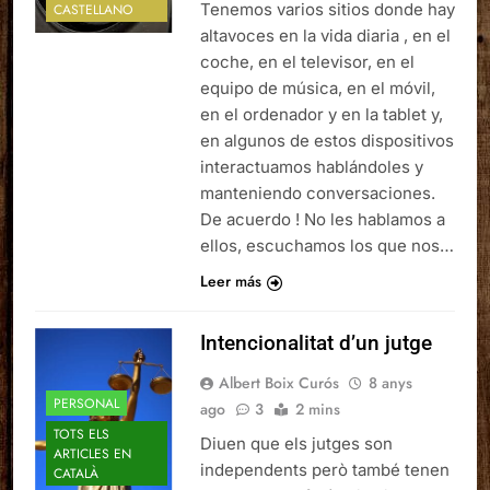
Tenemos varios sitios donde hay
CASTELLANO
altavoces en la vida diaria , en el
coche, en el televisor, en el
equipo de música, en el móvil,
en el ordenador y en la tablet y,
en algunos de estos dispositivos
interactuamos hablándoles y
manteniendo conversaciones.
De acuerdo ! No les hablamos a
ellos, escuchamos los que nos…
Leer más
Intencionalitat d’un jutge
Albert Boix Curós
8 anys
PERSONAL
ago
3
2 mins
TOTS ELS
Diuen que els jutges son
ARTICLES EN
independents però també tenen
CATALÀ