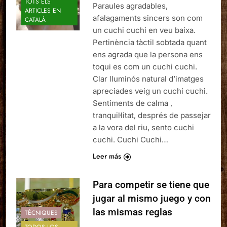
TOTS ELS
Paraules agradables,
ARTICLES EN
afalagaments sincers son com
CATALÀ
un cuchi cuchi en veu baixa.
Pertinència tàctil sobtada quant
ens agrada que la persona ens
toqui es com un cuchi cuchi.
Clar lluminós natural d’imatges
apreciades veig un cuchi cuchi.
Sentiments de calma ,
tranquil·litat, després de passejar
a la vora del riu, sento cuchi
cuchi. Cuchi Cuchi…
Leer más
Para competir se tiene que
jugar al mismo juego y con
las mismas reglas
TÈCNIQUES
TODOS LOS