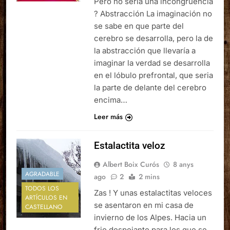
Pero no seria una incongruencia
? Abstracción La imaginación no
se sabe en que parte del
cerebro se desarrolla, pero la de
la abstracción que llevaría a
imaginar la verdad se desarrolla
en el lóbulo prefrontal, que seria
la parte de delante del cerebro
encima…
Leer más
Estalactita veloz
Albert Boix Curós
8 anys
AGRADABLE
ago
2
2 mins
TODOS LOS
Zas ! Y unas estalactitas veloces
ARTÍCULOS EN
se asentaron en mi casa de
CASTELLANO
invierno de los Alpes. Hacia un
frio despejante para los que se