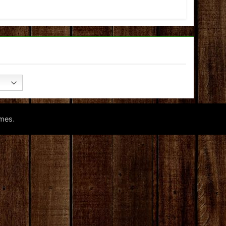
.
mes