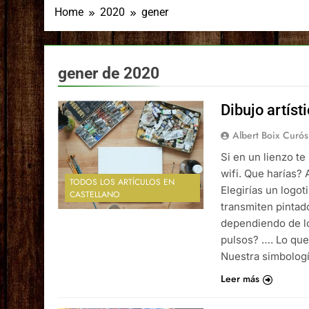
Home
2020
gener
gener de 2020
Dibujo artísti
Albert Boix Curós
Si en un lienzo te
wifi. Que harías?
TODOS LOS ARTÍCULOS EN
Elegirías un logo
CASTELLANO
transmiten pinta
dependiendo de l
pulsos? …. Lo que 
Nuestra simbolog
Leer más