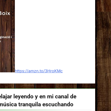
https://amzn.to/3HroKMc
lajar leyendo y en mi canal de
música tranquila escuchando