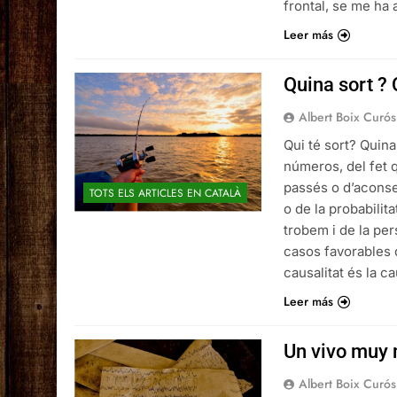
frontal, se me ha
Leer más
Quina sort ? 
Albert Boix Curós
Qui té sort? Quina
números, del fet 
passés o d’aconse
TOTS ELS ARTICLES EN CATALÀ
o de la probabilit
trobem i de la per
casos favorables d
causalitat és la c
Leer más
Un vivo muy
Albert Boix Curós