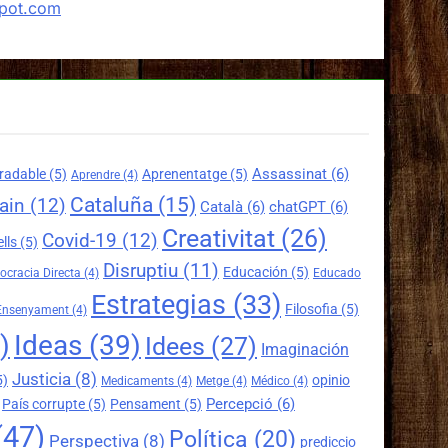
spot.com
Assassinat
(6)
radable
(5)
Aprenentatge
(5)
Aprendre
(4)
Cataluña
(15)
ain
(12)
Català
(6)
chatGPT
(6)
Creativitat
(26)
Covid-19
(12)
lls
(5)
Disruptiu
(11)
Educación
(5)
cracia Directa
(4)
Educado
Estrategias
(33)
Filosofia
(5)
Ensenyament
(4)
)
Ideas
(39)
Idees
(27)
Imaginación
Justicia
(8)
5)
opinio
Medicaments
(4)
Metge
(4)
Médico
(4)
Percepció
(6)
País corrupte
(5)
Pensament
(5)
(47)
Política
(20)
Perspectiva
(8)
prediccio