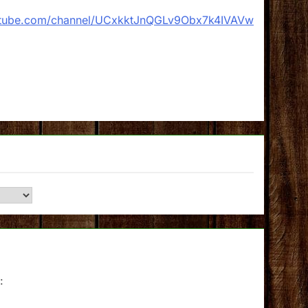
utube.com/channel/UCxkktJnQGLv9Obx7k4IVAVw
: