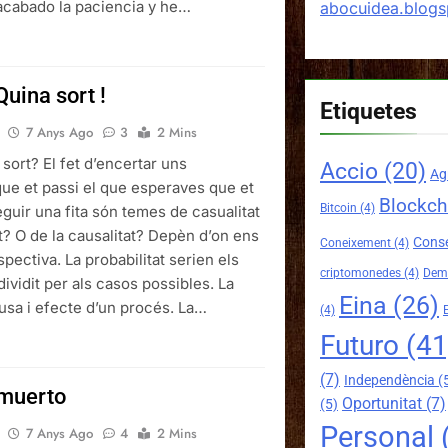
 acabado la paciencia y he…
abocuidea.blog
Quina sort !
Etiquetes
7 Anys Ago
3
2 Mins
 sort? El fet d’encertar uns
Accio
(20)
Ag
que et passi el que esperaves que et
Blockch
Bitcoin
(4)
guir una fita són temes de casualitat
at? O de la causalitat? Depèn d’on ens
Conse
Coneixement
(4)
spectiva. La probabilitat serien els
criptomonedes
(4)
Demo
ividit per als casos possibles. La
Eina
(26)
ausa i efecte d’un procés. La…
(4)
Futuro
(41
(7)
Independència
(
 muerto
Oportunitat
(7)
(5)
Personal
7 Anys Ago
4
2 Mins