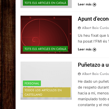
TOTS ELS ARTICLES EN CATALÀ
Leer más
Apunt d’eco
Albert Boix Curós
Us heu fixat que 
ha posat l’FMI és 
TOTS ELS ARTICLES EN CATALÀ
Leer más
Puñetazo a u
Albert Boix Curós
He dado un puñeta
PERSONAL
de respeto duran
TODOS LOS ARTÍCULOS EN
hacia a mí, menos
CASTELLANO
manipulado todo e
constante y el mo