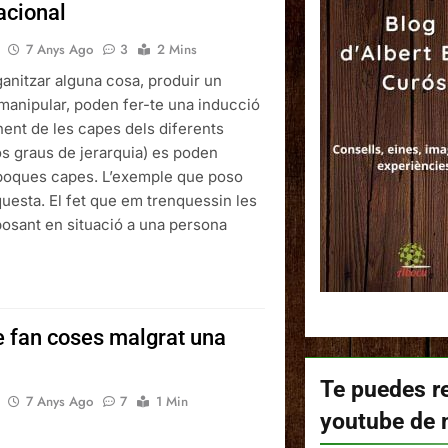
acional
7 Anys Ago
3
2 Mins
ganitzar alguna cosa, produir un
anipular, poden fer-te una inducció
nent de les capes dels diferents
os graus de jerarquia) es poden
oques capes. L’exemple que poso
questa. El fet que em trenquessin les
osant en situació a una persona
 fan coses malgrat una
Te puedes re
7 Anys Ago
7
1 Min
youtube de 