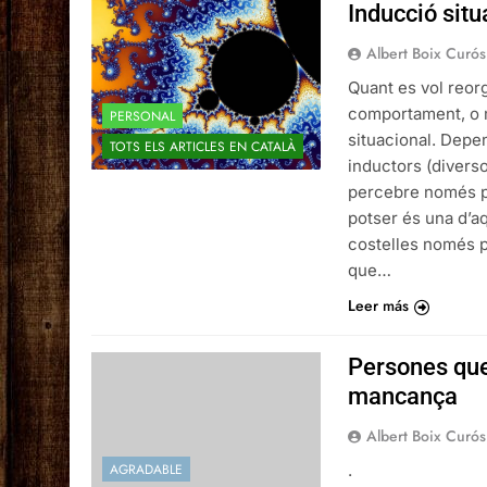
Inducció situ
Albert Boix Curós
Quant es vol reor
comportament, o m
PERSONAL
situacional. Depe
TOTS ELS ARTICLES EN CATALÀ
inductors (divers
percebre només p
potser és una d’a
costelles només p
que…
Leer más
Persones que
mancança
Albert Boix Curós
.
AGRADABLE