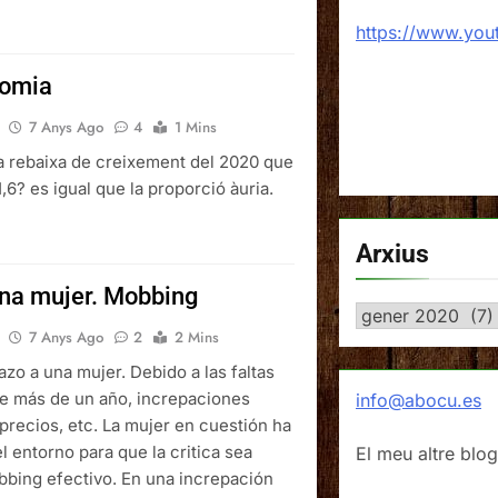
https://www.yo
nomia
7 Anys Ago
4
1 Mins
la rebaixa de creixement del 2020 que
1,6? es igual que la proporció àuria.
Arxius
na mujer. Mobbing
Arxius
7 Anys Ago
2
2 Mins
zo a una mujer. Debido a las faltas
te más de un año, increpaciones
info@abocu.es
precios, etc. La mujer en cuestión ha
l entorno para que la critica sea
El meu altre blog
bbing efectivo. En una increpación