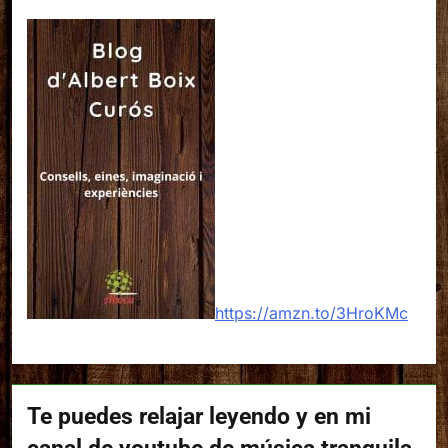
https://amzn.to/3HroKMc
Te puedes relajar leyendo y en mi