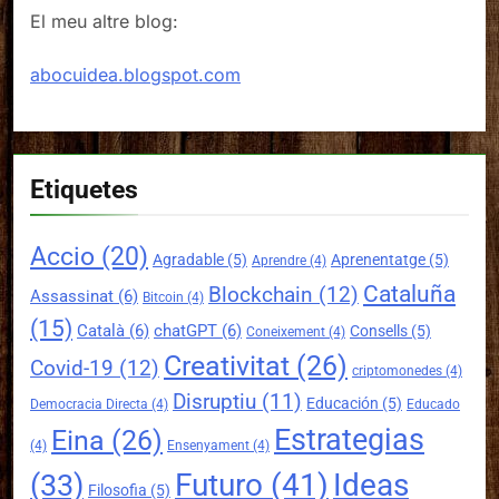
El meu altre blog:
abocuidea.blogspot.com
Etiquetes
Accio
(20)
Agradable
(5)
Aprenentatge
(5)
Aprendre
(4)
Cataluña
Blockchain
(12)
Assassinat
(6)
Bitcoin
(4)
(15)
Català
(6)
chatGPT
(6)
Consells
(5)
Coneixement
(4)
Creativitat
(26)
Covid-19
(12)
criptomonedes
(4)
Disruptiu
(11)
Educación
(5)
Democracia Directa
(4)
Educado
Estrategias
Eina
(26)
(4)
Ensenyament
(4)
Futuro
(41)
Ideas
(33)
Filosofia
(5)