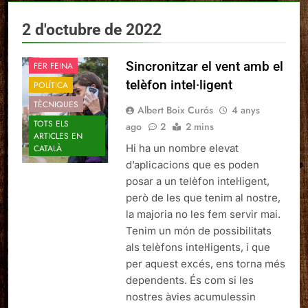
2 d'octubre de 2022
Sincronitzar el vent amb el
FER FEINA
telèfon intel·ligent
POLÍTICA
TÈCNIQUES
Albert Boix Curós
4 anys
TOTS ELS
ago
2
2 mins
ARTICLES EN
Hi ha un nombre elevat
CATALÀ
d’aplicacions que es poden
posar a un telèfon intel·ligent,
però de les que tenim al nostre,
la majoria no les fem servir mai.
Tenim un món de possibilitats
als telèfons intel·ligents, i que
per aquest excés, ens torna més
dependents. És com si les
nostres àvies acumulessin