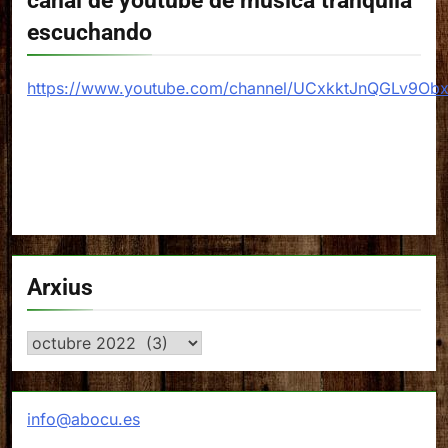
canal de youtube de música tranquila
escuchando
https://www.youtube.com/channel/UCxkktJnQGLv9Ob
Arxius
Arxius
info@abocu.es