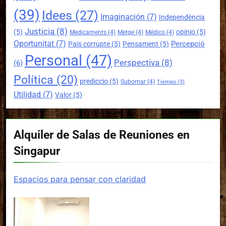
(39)
Idees
(27)
Imaginación
(7)
Independència
Justicia
(8)
(5)
opinio
(5)
Medicaments
(4)
Metge
(4)
Médico
(4)
Oportunitat
(7)
Percepció
País corrupte
(5)
Pensament
(5)
Personal
(47)
Perspectiva
(8)
(6)
Política
(20)
prediccio
(5)
Subornar
(4)
Tiempo
(3)
Utilidad
(7)
Valor
(5)
Alquiler de Salas de Reuniones en
Singapur
Espacios para pensar con claridad