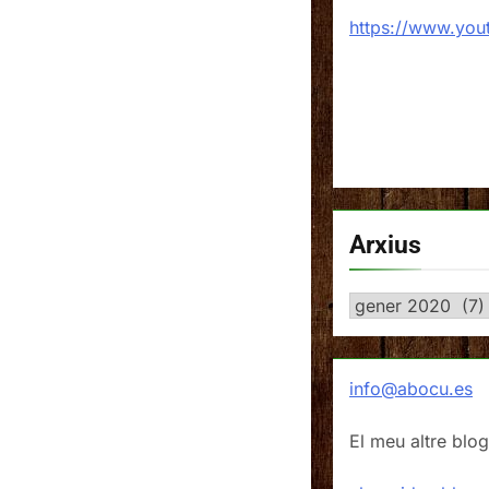
https://www.yo
Arxius
Arxius
info@abocu.es
El meu altre blog