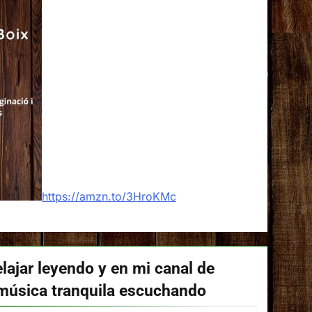
https://amzn.to/3HroKMc
lajar leyendo y en mi canal de
música tranquila escuchando