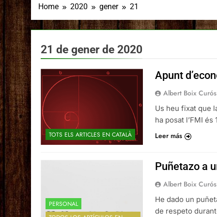
Home
2020
gener
21
21 de gener de 2020
Apunt d’eco
Albert Boix Curós
Us heu fixat que 
ha posat l’FMI és 
TOTS ELS ARTICLES EN CATALÀ
Leer más
Puñetazo a u
Albert Boix Curós
He dado un puñeta
PERSONAL
de respeto duran