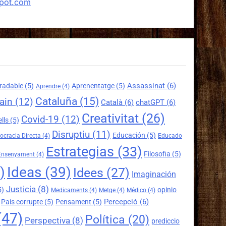
spot.com
Assassinat
(6)
radable
(5)
Aprenentatge
(5)
Aprendre
(4)
Cataluña
(15)
ain
(12)
Català
(6)
chatGPT
(6)
Creativitat
(26)
Covid-19
(12)
lls
(5)
Disruptiu
(11)
Educación
(5)
cracia Directa
(4)
Educado
Estrategias
(33)
Filosofia
(5)
Ensenyament
(4)
)
Ideas
(39)
Idees
(27)
Imaginación
Justicia
(8)
5)
opinio
Medicaments
(4)
Metge
(4)
Médico
(4)
Percepció
(6)
País corrupte
(5)
Pensament
(5)
(47)
Política
(20)
Perspectiva
(8)
prediccio