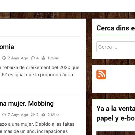
Cerca dins e
Cerca:
nomia
7 Anys Ago
4
1 Mins
la rebaixa de creixement del 2020 que
1,6? es igual que la proporció àuria.
na mujer. Mobbing
Ya a la venta
7 Anys Ago
2
2 Mins
papel y e-b
zo a una mujer. Debido a las faltas
te más de un año, increpaciones