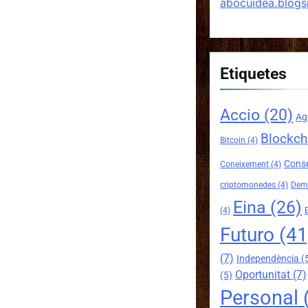
abocuidea.blog
Etiquetes
Accio
(20)
Ag
Blockch
Bitcoin
(4)
Conse
Coneixement
(4)
criptomonedes
(4)
Demo
Eina
(26)
(4)
Futuro
(41
(7)
Independència
(
Oportunitat
(7)
(5)
Personal