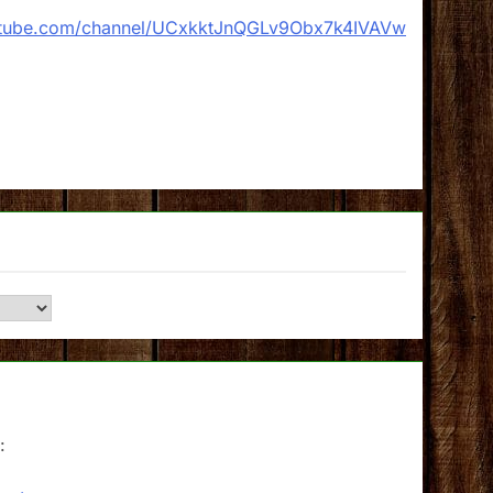
utube.com/channel/UCxkktJnQGLv9Obx7k4IVAVw
: