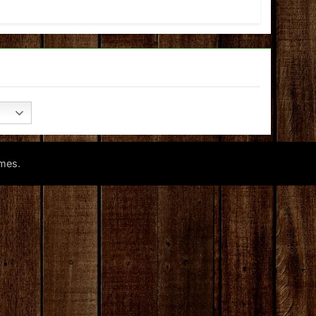
.
mes