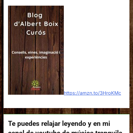
https://amzn.to/3HroKMc
Te puedes relajar leyendo y en mi