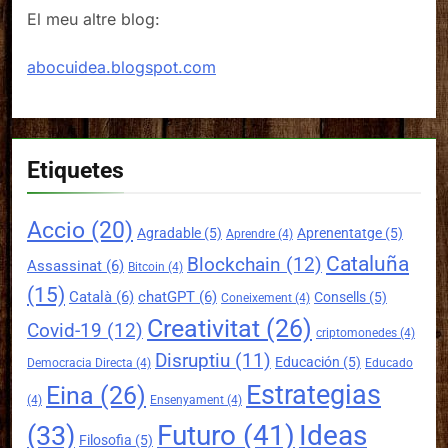
El meu altre blog:
abocuidea.blogspot.com
Etiquetes
Accio
(20)
Agradable
(5)
Aprenentatge
(5)
Aprendre
(4)
Cataluña
Blockchain
(12)
Assassinat
(6)
Bitcoin
(4)
(15)
Català
(6)
chatGPT
(6)
Consells
(5)
Coneixement
(4)
Creativitat
(26)
Covid-19
(12)
criptomonedes
(4)
Disruptiu
(11)
Educación
(5)
Democracia Directa
(4)
Educado
Estrategias
Eina
(26)
(4)
Ensenyament
(4)
Futuro
(41)
Ideas
(33)
Filosofia
(5)