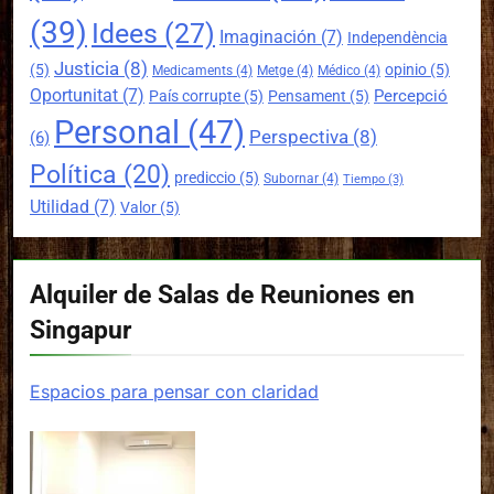
(39)
Idees
(27)
Imaginación
(7)
Independència
Justicia
(8)
(5)
opinio
(5)
Medicaments
(4)
Metge
(4)
Médico
(4)
Oportunitat
(7)
Percepció
País corrupte
(5)
Pensament
(5)
Personal
(47)
Perspectiva
(8)
(6)
Política
(20)
prediccio
(5)
Subornar
(4)
Tiempo
(3)
Utilidad
(7)
Valor
(5)
Alquiler de Salas de Reuniones en
Singapur
Espacios para pensar con claridad