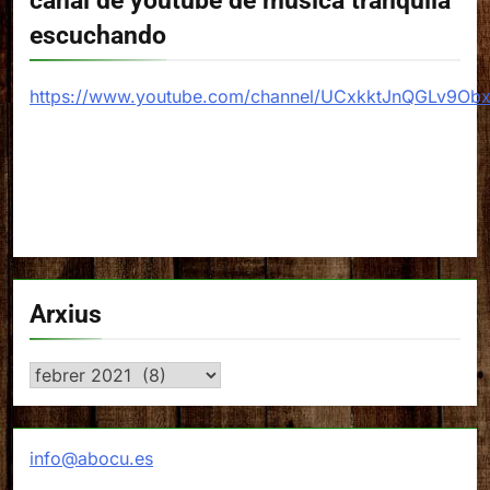
canal de youtube de música tranquila
escuchando
https://www.youtube.com/channel/UCxkktJnQGLv9Ob
Arxius
Arxius
info@abocu.es