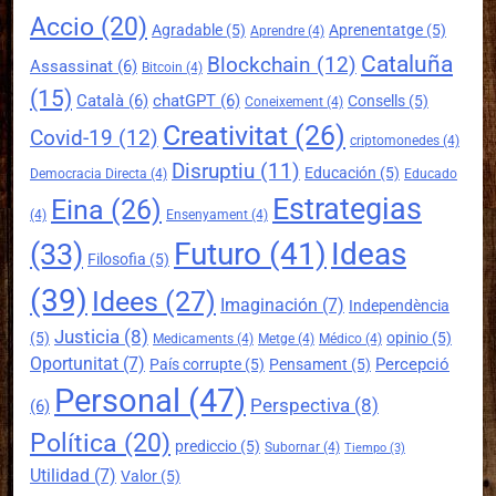
Accio
(20)
Agradable
(5)
Aprenentatge
(5)
Aprendre
(4)
Cataluña
Blockchain
(12)
Assassinat
(6)
Bitcoin
(4)
(15)
Català
(6)
chatGPT
(6)
Consells
(5)
Coneixement
(4)
Creativitat
(26)
Covid-19
(12)
criptomonedes
(4)
Disruptiu
(11)
Educación
(5)
Democracia Directa
(4)
Educado
Estrategias
Eina
(26)
(4)
Ensenyament
(4)
Futuro
(41)
Ideas
(33)
Filosofia
(5)
(39)
Idees
(27)
Imaginación
(7)
Independència
Justicia
(8)
(5)
opinio
(5)
Medicaments
(4)
Metge
(4)
Médico
(4)
Oportunitat
(7)
Percepció
País corrupte
(5)
Pensament
(5)
Personal
(47)
Perspectiva
(8)
(6)
Política
(20)
prediccio
(5)
Subornar
(4)
Tiempo
(3)
Utilidad
(7)
Valor
(5)