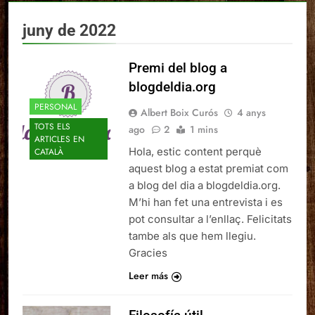
juny de 2022
Premi del blog a
blogdeldia.org
PERSONAL
Albert Boix Curós
4 anys
TOTS ELS
ago
2
1 mins
ARTICLES EN
Hola, estic content perquè
CATALÀ
aquest blog a estat premiat com
a blog del dia a blogdeldia.org.
M’hi han fet una entrevista i es
pot consultar a l’enllaç. Felicitats
tambe als que hem llegiu.
Gracies
Leer más