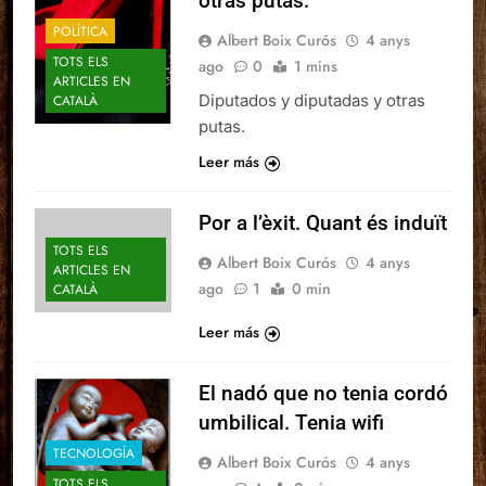
otras putas.
POLÍTICA
Albert Boix Curós
4 anys
TOTS ELS
ago
0
1 mins
ARTICLES EN
Diputados y diputadas y otras
CATALÀ
putas.
Leer más
Por a l’èxit. Quant és induït
TOTS ELS
Albert Boix Curós
4 anys
ARTICLES EN
ago
1
0 min
CATALÀ
Leer más
El nadó que no tenia cordó
umbilical. Tenia wifi
TECNOLOGÍA
Albert Boix Curós
4 anys
TOTS ELS