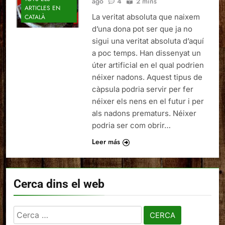
ago
4
2 mins
ARTICLES EN
La veritat absoluta que naixem
CATALÀ
d’una dona pot ser que ja no
sigui una veritat absoluta d’aquí
a poc temps. Han dissenyat un
úter artificial en el qual podrien
néixer nadons. Aquest tipus de
càpsula podria servir per fer
néixer els nens en el futur i per
als nadons prematurs. Néixer
podria ser com obrir…
Leer más
Cerca dins el web
Cerca: