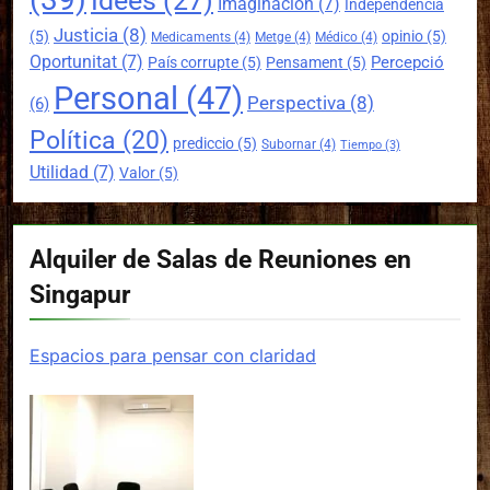
Idees
(27)
Imaginación
(7)
Independència
Justicia
(8)
(5)
opinio
(5)
Medicaments
(4)
Metge
(4)
Médico
(4)
Oportunitat
(7)
Percepció
País corrupte
(5)
Pensament
(5)
Personal
(47)
Perspectiva
(8)
(6)
Política
(20)
prediccio
(5)
Subornar
(4)
Tiempo
(3)
Utilidad
(7)
Valor
(5)
Alquiler de Salas de Reuniones en
Singapur
Espacios para pensar con claridad