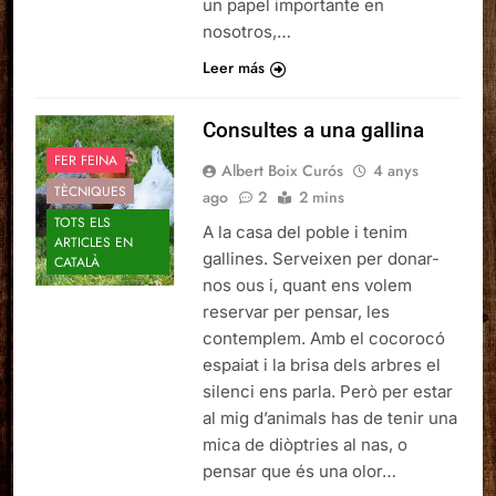
un papel importante en
nosotros,…
Leer más
Consultes a una gallina
FER FEINA
Albert Boix Curós
4 anys
TÈCNIQUES
ago
2
2 mins
TOTS ELS
A la casa del poble i tenim
ARTICLES EN
gallines. Serveixen per donar-
CATALÀ
nos ous i, quant ens volem
reservar per pensar, les
contemplem. Amb el cocorocó
espaiat i la brisa dels arbres el
silenci ens parla. Però per estar
al mig d’animals has de tenir una
mica de diòptries al nas, o
pensar que és una olor…