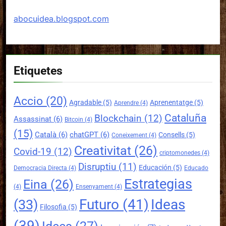
abocuidea.blogspot.com
Etiquetes
Accio
(20)
Agradable
(5)
Aprenentatge
(5)
Aprendre
(4)
Cataluña
Blockchain
(12)
Assassinat
(6)
Bitcoin
(4)
(15)
Català
(6)
chatGPT
(6)
Consells
(5)
Coneixement
(4)
Creativitat
(26)
Covid-19
(12)
criptomonedes
(4)
Disruptiu
(11)
Educación
(5)
Democracia Directa
(4)
Educado
Estrategias
Eina
(26)
(4)
Ensenyament
(4)
Futuro
(41)
Ideas
(33)
Filosofia
(5)
(39)