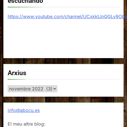
escuchando
https://www.youtube.com/channel/UCxkktJnQGLv9Ob
Arxius
Arxius
info@abocu.es
El meu altre blog: