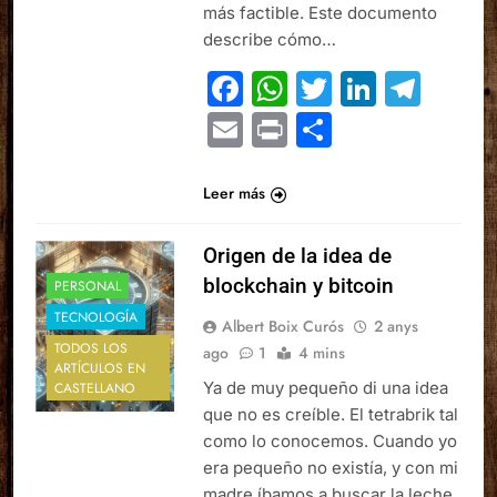
más factible. Este documento
describe cómo…
Facebook
WhatsApp
Twitter
Linked
Tel
Email
Print
Comparte
Leer más
Origen de la idea de
blockchain y bitcoin
PERSONAL
TECNOLOGÍA
Albert Boix Curós
2 anys
TODOS LOS
ago
1
4 mins
ARTÍCULOS EN
Ya de muy pequeño di una idea
CASTELLANO
que no es creíble. El tetrabrik tal
como lo conocemos. Cuando yo
era pequeño no existía, y con mi
madre íbamos a buscar la leche