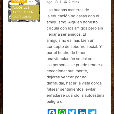
POLÍTICA
ago
1
2 mins
TODOS LOS
Las buenas maneras de
ARTÍCULOS EN
la educación no casan con el
CASTELLANO
amiguismo. Alguien honesto
circula con los amigos pero sin
llegar a ser amigos. El
amiguismo es más bien un
concepto de soborno social. Y
por el hecho de tener
una vinculación social con
las personas se puede tender a
coaccionar sutilmente,
dejarse vencer por no
defraudar, hacer la vista gorda,
falsear sentimientos, evitar
enfadarse cuando la autoestima
peligra o…
Facebook
WhatsApp
Twitter
Linked
Tel