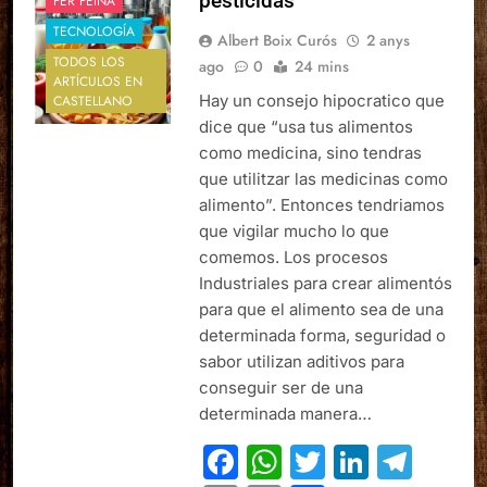
pesticidas
FER FEINA
TECNOLOGÍA
Albert Boix Curós
2 anys
TODOS LOS
ago
0
24 mins
ARTÍCULOS EN
Hay un consejo hipocratico que
CASTELLANO
dice que “usa tus alimentos
como medicina, sino tendras
que utilitzar las medicinas como
alimento”. Entonces tendriamos
que vigilar mucho lo que
comemos. Los procesos
Industriales para crear alimentós
para que el alimento sea de una
determinada forma, seguridad o
sabor utilizan aditivos para
conseguir ser de una
determinada manera…
Facebook
WhatsApp
Twitter
Linked
Tel