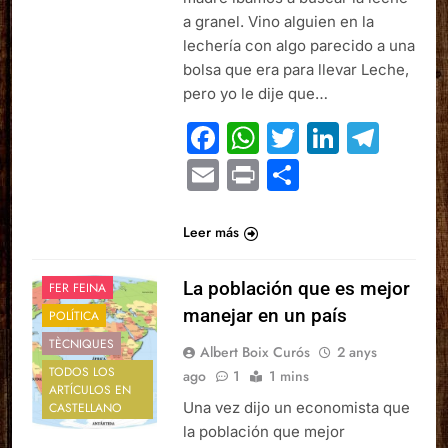
a granel. Vino alguien en la
lechería con algo parecido a una
bolsa que era para llevar Leche,
pero yo le dije que…
Facebook
WhatsApp
Twitter
Linked
Tel
Email
Print
Comparte
Leer más
La población que es mejor
FER FEINA
manejar en un país
POLÍTICA
TÈCNIQUES
Albert Boix Curós
2 anys
TODOS LOS
ago
1
1 mins
ARTÍCULOS EN
Una vez dijo un economista que
CASTELLANO
la población que mejor