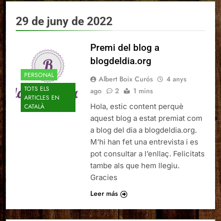
29 de juny de 2022
Premi del blog a
blogdeldia.org
PERSONAL
Albert Boix Curós
4 anys
TOTS ELS
ago
2
1 mins
ARTICLES EN
Hola, estic content perquè
CATALÀ
aquest blog a estat premiat com
a blog del dia a blogdeldia.org.
M’hi han fet una entrevista i es
pot consultar a l’enllaç. Felicitats
tambe als que hem llegiu.
Gracies
Leer más