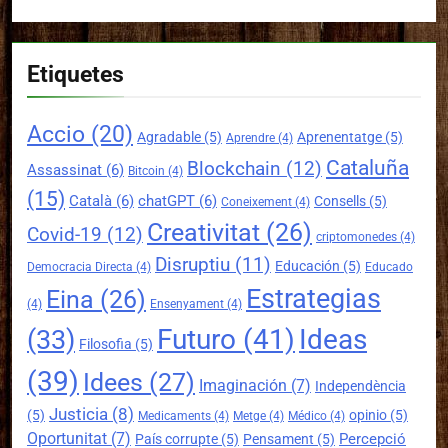
Etiquetes
Accio
(20)
Agradable
(5)
Aprenentatge
(5)
Aprendre
(4)
Cataluña
Blockchain
(12)
Assassinat
(6)
Bitcoin
(4)
(15)
Català
(6)
chatGPT
(6)
Consells
(5)
Coneixement
(4)
Creativitat
(26)
Covid-19
(12)
criptomonedes
(4)
Disruptiu
(11)
Educación
(5)
Democracia Directa
(4)
Educado
Estrategias
Eina
(26)
(4)
Ensenyament
(4)
Futuro
(41)
Ideas
(33)
Filosofia
(5)
(39)
Idees
(27)
Imaginación
(7)
Independència
Justicia
(8)
(5)
opinio
(5)
Medicaments
(4)
Metge
(4)
Médico
(4)
Oportunitat
(7)
Percepció
País corrupte
(5)
Pensament
(5)