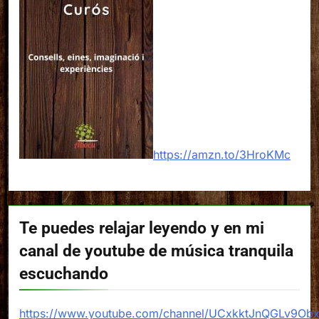
https://amzn.to/3HroKMc
Te puedes relajar leyendo y en mi
canal de youtube de música tranquila
escuchando
https://www.youtube.com/channel/UCxkktJnQGLv9Ob